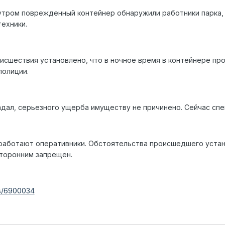
утром поврежденный контейнер обнаружили работники парка,
ехники.
исшествия установлено, что в ночное время в контейнере пр
полиции.
адал, серьезного ущерба имуществу не причинено. Сейчас сп
 работают оперативники. Обстоятельства происшедшего уста
сторонним запрещен.
es/6900034