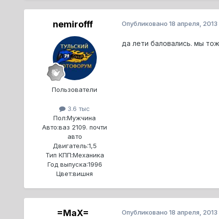
nemirofff
Опубликовано
18 апреля, 2013
да лети баловались. мы тож
Пользователи
3.6 тыс
Пол:
Мужчина
Авто:
ваз 2109. почти
авто
Двигатель:
1,5
Тип КПП:
Механика
Год выпуска:
1996
Цвет:
вишня
=MaX=
Опубликовано
18 апреля, 2013