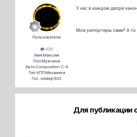
У нас в каждом дворе канон
Мож репортеры сами? А то Т
Пользователи
426
Имя:
Максим
Пол:
Мужчина
Авто:
Composition C-4
Тип КПП:
Механика
Гос. номер:
602
Для публикации 