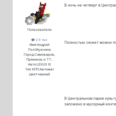
В ночь на четверг в Центра
Пользователи
2.6 тыс
Полностью сюжет можно пос
Имя:
Андрей
Пол:
Мужчина
Город:
Самоваров,
Пряников и ТТ..
Авто:
LEXUS IS
Тип КПП:
Автомат
Цвет:
черный
В Центральном парке культ
заложено в мусорный конте