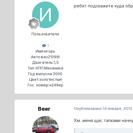
ребят подскажите куда обра
Пользователи
1
Имя:
игорь
Авто:
ваз21099I
Двигатель:
1,5
Тип КПП:
Механика
Год выпуска:
2000
Цвет:
золотистый
Гос. номер:
н249ер
Beer
Опубликовано
14 января, 2013
Хм...меня щас тапками начн