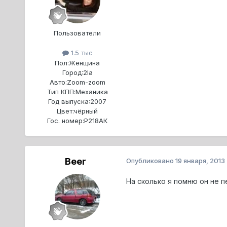
Пользователи
1.5 тыс
Пол:
Женщина
Город:
2la
Авто:
Zoom-zoom
Тип КПП:
Механика
Год выпуска:
2007
Цвет:
чёрный
Гос. номер:
Р218АК
Beer
Опубликовано
19 января, 2013
На сколько я помню он не п