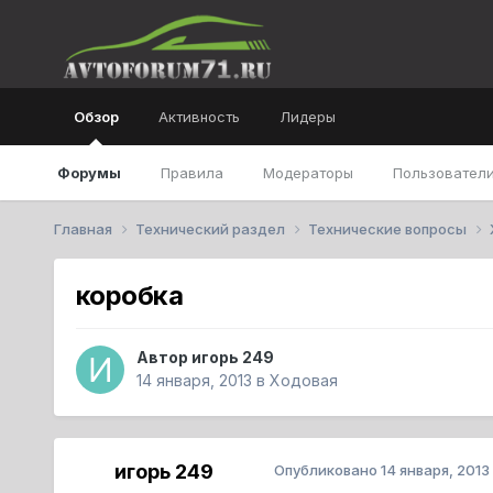
Обзор
Активность
Лидеры
Форумы
Правила
Модераторы
Пользователи
Главная
Технический раздел
Технические вопросы
коробка
Автор
игорь 249
14 января, 2013
в
Ходовая
игорь 249
Опубликовано
14 января, 2013