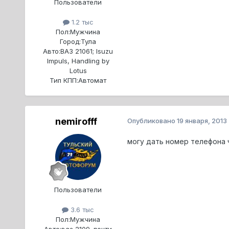
Пользователи
1.2 тыс
Пол:
Мужчина
Город:
Тула
Авто:
ВАЗ 21061; Isuzu
Impuls, Handling by
Lotus
Тип КПП:
Автомат
nemirofff
Опубликовано
19 января, 2013
могу дать номер телефона ч
Пользователи
3.6 тыс
Пол:
Мужчина
Авто:
ваз 2109. почти