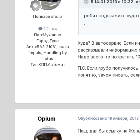
В 14.01.2013 в 10:32, и
ребят подскажите куда о
Пользователи
)
1.2 тыс
Пол:
Мужчина
Город:
Тула
Куда? В автосервис. Если и
Авто:
ВАЗ 21061; Isuzu
рассказывали информацию о
Impuls, Handling by
Надо всего-то потратить 10
Lotus
Тип КПП:
Автомат
П.С. Если грубо получилось
понятно, зачем писать, если
Opium
Опубликовано
19 января, 2013
Паш, дал бы ссылку на Жень