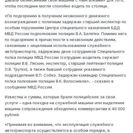
давали бизнесменам свои машины с «мигалками» для того,
чтобы последние могли спокойно ездить по столице.
«По подозрению в получении незаконного денежного
вознаграждения с поличным задержан старший инспектор по
особым поручениям Центра специального назначения БДД
МВД России подполковник полиции В.А. Белятко. Помимо него
по подозрению в причастности к незаконным действиям,
связанным с нецелевым использованием служебного
автотранспорта, задержаны двое сотрудников Специального
полка полиции МВД России (сотрудник-водитель сержант
полиции В.В. Ляскин, инспектор, старший лейтенант полиции
О.В. Трутко), а также бывший сотрудник указанного
подразделения В.П. Собко. Задержан командир Специального
полка полковник полиции В.К. Волосников», - сказано в
сообщении МВД России.
Известны и суммы, которые брали полицейские за свои
услуги – одна поездка на служебной машине или выделение
машины сопровождения обходились коммерсантам в 40 000
рублей.
«Принимая во внимание, что эксплуатация служебного
автотранспорта осуществляется в особом порядке, в