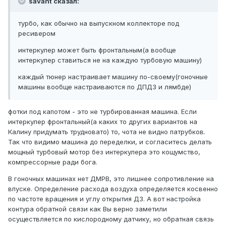
savant сказал:
турбо, как обычно на выпускном коллекторе под
ресивером
интеркулер может быть фронтальным(а вообще
интеркулер ставиться не на каждую турбовую машину)
каждый тюнер настраивает машину по-своему(гоночные
машины вообще настраиваются по ДПДЗ и лямбде)
фотки под капотом - это не турбированная машина. Если
интеркулер фронтальный(а каких то других вариантов на
Калину придумать трудновато) то, чота не видно патрубков.
Так что видимо машина до переделки, и согласитесь делать
мощный турбовый мотор без интеркулера это кощумство,
компрессорные ради бога.
В гоночных машинах нет ДМРВ, это лишнее сопротивление на
впуске. Определение расхода воздуха определяется косвенно
по частоте вращения и углу открытия ДЗ. А вот настройка
контура обратной связи как Вы верно заметили
осуществляется по кислородному датчику, но обратная связь