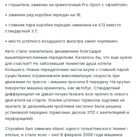
• глушитель заменен на прямоточный Pro-Sport с «флейтой»;
• заменен ряд коробки передач на 18;
• главная пара коробки передач заменена на 4.13 вместо
стандартной 3.7;
• место штатного воздушного фильтра занял «нулевик».
Авто стало значительно динамичнее благодаря
вышеперечисленным переделкам. Казалось бы, что еще нужно
для счастья?! Но заболевшая тюнингом душа хотела
большего. Новые передаточные числа вкупе с главной парой
существенно ограничивали максимальную скорость при
движении по трассе – машина просила 6 передачу. На крутых
поворотах машина кренилась, как автобус. Стандартный
дифференциал не давал почувствовать всю прелесть нового
двигателя на старте. Усилия штатных тормозов ощутимо не
хватало (в дальнейшем проблема частично была решена
установкой передних тормозных дисков 2112 с вентиляцией и
перфорацией).
Случайно был замечен обвес одного тольяттинского тюнинг-
ателье, и стало ясно – оно! В феврале 2008 года машинка