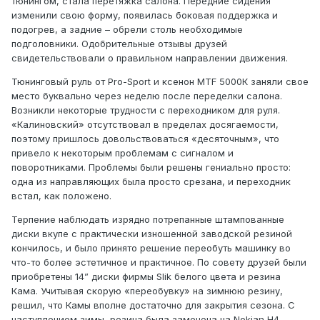
тюнингом, стала перетяжка салона. Передние сидения
изменили свою форму, появилась боковая поддержка и
подогрев, а задние – обрели столь необходимые
подголовники. Одобрительные отзывы друзей
свидетельствовали о правильном направлении движения.
Тюнинговый руль от Pro-Sport и ксенон MTF 5000К заняли свое
место буквально через неделю после переделки салона.
Возникли некоторые трудности с переходником для руля.
«Калиновский» отсутствовал в пределах досягаемости,
поэтому пришлось довольствоваться «десяточным», что
привело к некоторым проблемам с сигналом и
поворотниками. Проблемы были решены гениально просто:
одна из направляющих была просто срезана, и переходник
встал, как положено.
Терпение наблюдать изрядно потрепанные штампованные
диски вкупе с практически изношенной заводской резиной
кончилось, и было принято решение переобуть машинку во
что-то более эстетичное и практичное. По совету друзей были
приобретены 14” диски фирмы Slik белого цвета и резина
Кама. Учитывая скорую «переобувку» на зимнюю резину,
решил, что Камы вполне достаточно для закрытия сезона. С
наступлением зимы, резина была заменена на Nokian H4.