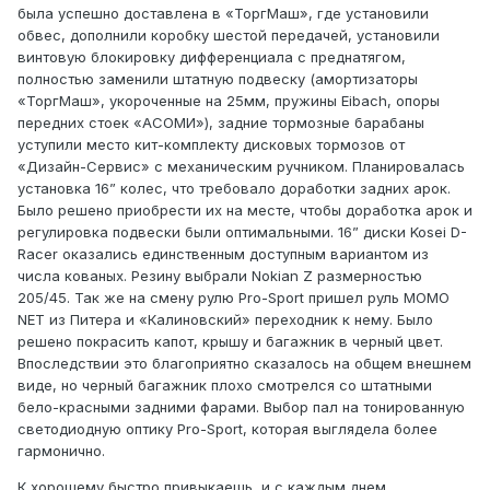
была успешно доставлена в «ТоргМаш», где установили
обвес, дополнили коробку шестой передачей, установили
винтовую блокировку дифференциала с преднатягом,
полностью заменили штатную подвеску (амортизаторы
«ТоргМаш», укороченные на 25мм, пружины Eibach, опоры
передних стоек «АСОМИ»), задние тормозные барабаны
уступили место кит-комплекту дисковых тормозов от
«Дизайн-Сервис» с механическим ручником. Планировалась
установка 16” колес, что требовало доработки задних арок.
Было решено приобрести их на месте, чтобы доработка арок и
регулировка подвески были оптимальными. 16” диски Kosei D-
Racer оказались единственным доступным вариантом из
числа кованых. Резину выбрали Nokian Z размерностью
205/45. Так же на смену рулю Pro-Sport пришел руль MOMO
NET из Питера и «Калиновский» переходник к нему. Было
решено покрасить капот, крышу и багажник в черный цвет.
Впоследствии это благоприятно сказалось на общем внешнем
виде, но черный багажник плохо смотрелся со штатными
бело-красными задними фарами. Выбор пал на тонированную
светодиодную оптику Pro-Sport, которая выглядела более
гармонично.
К хорошему быстро привыкаешь, и с каждым днем