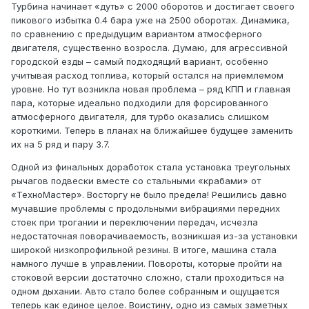
Турбина начинает «дуть» с 2000 оборотов и достигает своего
пикового избытка 0.4 бара уже на 2500 оборотах. Динамика,
по сравнению с предыдущим вариантом атмосферного
двигателя, существенно возросла. Думаю, для агрессивной
городской езды – самый подходящий вариант, особенно
учитывая расход топлива, который остался на приемлемом
уровне. Но тут возникла новая проблема – ряд КПП и главная
пара, которые идеально подходили для форсированного
атмосферного двигателя, для турбо оказались слишком
короткими. Теперь в планах на ближайшее будущее заменить
их на 5 ряд и пару 3.7.
Одной из финальных доработок стала установка треугольных
рычагов подвески вместе со стальными «крабами» от
«ТехноМастер». Восторгу не было предела! Решились давно
мучавшие проблемы с продольными вибрациями передних
стоек при трогании и переключении передач, исчезла
недостаточная поворачиваемость, возникшая из-за установки
широкой низкопрофильной резины. В итоге, машина стала
намного лучше в управлении. Повороты, которые пройти на
стоковой версии достаточно сложно, стали проходиться на
одном дыхании. Авто стало более собранным и ощущается
теперь как единое целое. Воистину, одно из самых заметных