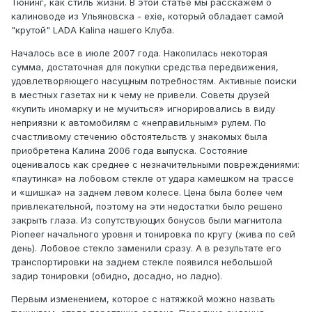
Тюнинг, как стиль жизни. В этой статье мы расскажем о
калиноводе из Ульяновска - exie, который обладает самой
"крутой" LADA Kalina нашего Клуба.
Началось все в июле 2007 года. Накопилась некоторая
сумма, достаточная для покупки средства передвижения,
удовлетворяющего насущным потребностям. Активные поиски
в местных газетах ни к чему не привели. Советы друзей
«купить иномарку и не мучиться» игнорировались в виду
неприязни к автомобилям с «неправильным» рулем. По
счастливому стечению обстоятельств у знакомых была
приобретена Калина 2006 года выпуска. Состояние
оценивалось как среднее с незначительными повреждениями:
«паутинка» на лобовом стекле от удара камешком на трассе
и «шишка» на заднем левом колесе. Цена была более чем
привлекательной, поэтому на эти недостатки было решено
закрыть глаза. Из сопутствующих бонусов были магнитола
Pioneer начального уровня и тонировка по кругу (жива по сей
день). Лобовое стекло заменили сразу. А в результате его
транспортировки на заднем стекле появился небольшой
задир тонировки (обидно, досадно, но ладно).
Первым изменением, которое с натяжкой можно назвать