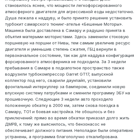
становилось яснее, что мощности легкофорсированного
атмосферного двигателя для агрессивной езды недостаточно.
Душа лежала к наддуву, и было принято решение установить
турбокит самарского тюнинг-ателье «Бешеные Моторы».
Машинка была доставлена в Самару и радушно принята в
объятия матерыми мотористами. Здесь заменили стоковую
поршневую на поршни от Нивы, тем самым увеличив ресурс
двигателя и уменьшив степень сжатия, ГБЦ вернули в
первоначальное состояние, так как для наддува конфигурация
форсированного атмосферника не подходила. За 3 недели
пребывания в Самаре в подкапотное пространство также
водрузили турбокомпрессор Garret GT17, выпускной
коллектор под него, сварили даунпайп, установили
фронтальный интеркуллер за бампером, соединили новую
впускную систему патрубками и сменили программу ЭБУ на
прошивочную. Следующие 3 недели авто проходило
положенную обкатку в 2000 км, затем снова поездка в
Самару, ТО1 и боевая настройка. Не обошлось и без
приключений: прямо во время обкатки приказал долго жить
ДМРВ, к тому же выяснилось, что бензонасос не
обеспечивает должного питания. Неполадки были оперативно
устранены, а программа благополучно откалибрована.