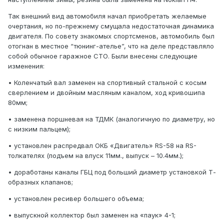
Так внешний вид автомобиля начал приобретать желаемые
очертания, но по-прежнему смущала недостаточная динамика
двигателя. По совету знакомых спортсменов, автомобиль был
отогнан в местное “тюнинг-ателье”, что на деле представляло
собой обычное гаражное СТО. Были внесены следующие
изменения:
• Коленчатый вал заменен на спортивный стальной с косым
сверлением и двойным масляным каналом, ход кривошипа
80мм;
• заменена поршневая на ТДМК (аналогичную по диаметру, но
с низким пальцем);
• установлен распредвал ОКБ «Двигатель» RS-58 на RS-
толкателях (подъем на впуск 11мм., выпуск – 10.4мм.);
• доработаны каналы ГБЦ под больший диаметр установкой Т-
образных клапанов;
• установлен ресивер большего объема;
• выпускной коллектор был заменен на «паук» 4-1;