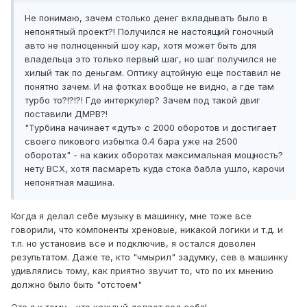
Не понимаю, зачем столько денег вкладывать было в
непонятный проект?! Получился не настоящий гоночный
авто не полноценный шоу кар, хотя может быть для
владельца это только первый шаг, но шаг получился не
хилый так по деньгам. Оптику ацтойную еще поставил не
понятно зачем. И на фотках вообще не видно, а где там
турбо то?!?!?! Где интеркулер? Зачем под такой двиг
поставили ДМРВ?!
"Турбина начинает «дуть» с 2000 оборотов и достигает
своего пикового избытка 0.4 бара уже на 2500
оборотах" - на каких оборотах максимальная мощность?
нету ВСХ, хотя пасмареть куда стока бабла ушло, карочи
непонятная машина.
Когда я делал себе музыку в машинку, мне тоже все
говорили, что компоненты хреновые, никакой логики и т.д. и
т.п. но установив все и подключив, я остался доволен
результатом. Даже те, кто "чмырил" задумку, сев в машинку
удивлялись тому, как приятно звучит то, что по их мнению
должно было быть "отстоем"