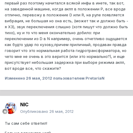
первый раз поэтому начитался всякой инфы в инете, так вот,
на заведенной машине, когда акпп в положении Р, все вроде
отлично, перевожу в положение D или R, на руле появляется
вибрация, не большая но она есть, (может так и должно быть -
я ХЗ), звук переключения слышно (хотя пишут что должно быть
тихо), ну и то что меня окончательно добило: при
переключении из D в N например, очень отчетливо ощущается
как будто удар по кузову,причем приличный, продаван правда
говорит что это нормальная работа гидротрансформатора, но
чето мне не очень в это верится (или это нормально?), и еще
присутствует небольшая задержка при выборе режима акпп,
вот вроде все, что скажите?
Изменено
26 мая, 2012
пользователем PretariaN
NIC
Опубликовано
26 мая, 2012
Ты сам себе ответил!