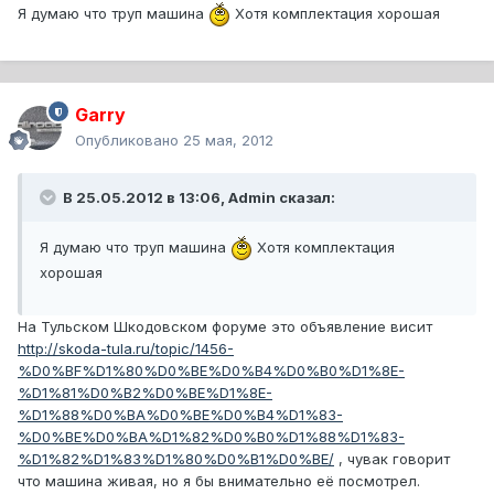
Я думаю что труп машина
Хотя комплектация хорошая
Garry
Опубликовано
25 мая, 2012
В 25.05.2012 в 13:06, Admin сказал:
Я думаю что труп машина
Хотя комплектация
хорошая
На Тульском Шкодовском форуме это объявление висит
http://skoda-tula.ru/topic/1456-
%D0%BF%D1%80%D0%BE%D0%B4%D0%B0%D1%8E-
%D1%81%D0%B2%D0%BE%D1%8E-
%D1%88%D0%BA%D0%BE%D0%B4%D1%83-
%D0%BE%D0%BA%D1%82%D0%B0%D1%88%D1%83-
%D1%82%D1%83%D1%80%D0%B1%D0%BE/
, чувак говорит
что машина живая, но я бы внимательно её посмотрел.