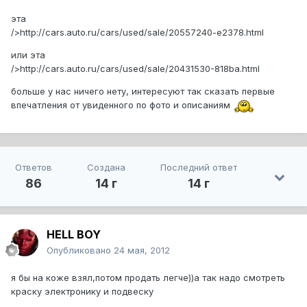
эта
/>http://cars.auto.ru/cars/used/sale/20557240-e2378.html
или эта
/>http://cars.auto.ru/cars/used/sale/20431530-818ba.html
больше у нас ничего нету, интересуют так сказать первые
впечатления от увиденного по фото и описаниям
Ответов
Создана
Последний ответ
86
14 г
14 г
HELL BOY
Опубликовано
24 мая, 2012
я бы на коже взял,потом продать легче))а так надо смотреть
краску электронику и подвеску