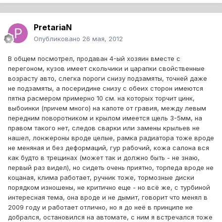
PretariaN
Опубликовано
26 мая, 2012
В общем посмотрел, продаван 4-ый хозяин вместе с
перегоном, кузов имеет скольчики и царапки свойственные
возрасту авто, слегка пороги снизу подзамяты, точней даже
не подзамяты, а посеридине снизу с обеих сторон имеются
пятна расмером примерно 10 см. на которых торчит цинк,
выбоинки (причем много) на капоте от гравия, между левым
передним поворотником и крылом имеется щель 3-5мм, на
правом такого нет, следов сварки или замены крыльев не
нашел, лонжероны вроде целые, рамка радиатора тоже вроде
не меняная и без деформаций, гур рабочий, кожа салона вся
как будто в трещинах (может так и должно быть - не знаю,
первый раз видел), но сидеть очень приятно, торпеда вроде не
коцаная, клима работает, ручник тоже, тормозные диски
порядком изношены, не критично еще - но всё же, с турбиной
интересная тема, она вроде и не дымит, говорит что менял в
2009 году и работает отлично, но я до неё в принципе не
добрался, остановился на автомате, с ним я встречался тоже