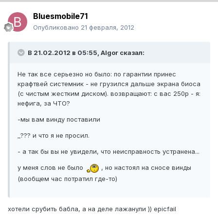
Bluesmobile71
Опубликовано
21 февраля, 2012
В 21.02.2012 в 05:55, Algor сказал:
Не так все серьезно но было: по гарантии принес
крафтвей системник - не грузился дальше экрана биоса
(с чистым жестким диском). возвращают: с вас 250р - я:
нефига, за ЧТО?
-мы вам винду поставили
_??? и что я не просил.
- а так бы вы не увидели, что неисправность устранена...
у меня слов не было
, но настоял на сносе винды
(вообщем час потратил где-то)
хотели срубить бабла, а на деле лажанули )) epicfail