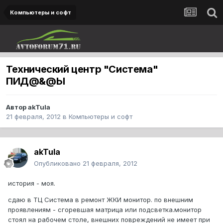
Компьютеры и софт
Технический центр "Система"
ПИД@&@Ы
Автор
akTula
21 февраля, 2012
в
Компьютеры и софт
akTula
Опубликовано
21 февраля, 2012
история - моя.
сдаю в ТЦ Система в ремонт ЖКИ монитор. по внешним
проявлениям - сгоревшая матрица или подсветка.монитор
стоял на рабочем столе, внешних повреждений не имеет при