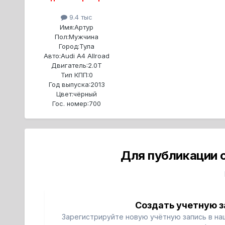
9.4 тыс
Имя:
Артур
Пол:
Мужчина
Город:
Тула
Авто:
Audi A4 Allroad
Двигатель:
2.0T
Тип КПП:
0
Год выпуска:
2013
Цвет:
чёрный
Гос. номер:
700
Для публикации 
Создать учетную з
Зарегистрируйте новую учётную запись в на