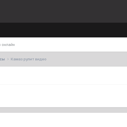
 онлайн
усы
Камаз рулит видео