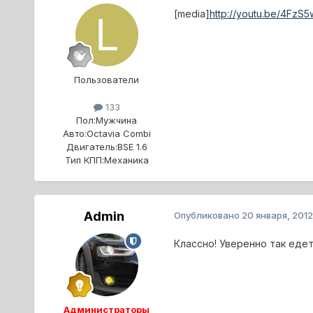
[media
]http://youtu.be/4Fz
Пользователи
133
Пол:
Мужчина
Авто:
Octavia Combi
Двигатель:
BSE 1.6
Тип КПП:
Механика
Admin
Опубликовано
20 января, 2012
Классно! Уверенно так едет
Администраторы