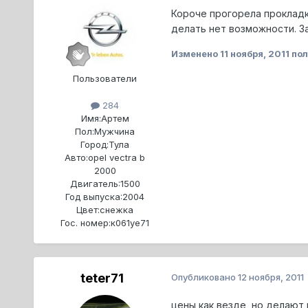
Короче прогорела прокладка
делать нет возможности. З
Изменено
11 ноября, 2011
пол
Пользователи
284
Имя:
Артем
Пол:
Мужчина
Город:
Тула
Авто:
opel vectra b
2000
Двигатель:
1500
Год выпуска:
2004
Цвет:
снежка
Гос. номер:
к061уе71
teter71
Опубликовано
12 ноября, 2011
цены как везде, но делают 