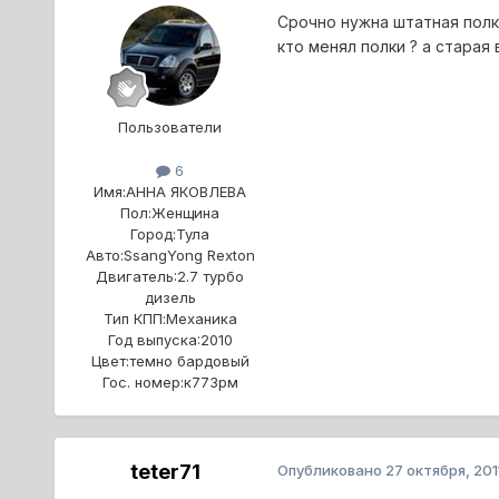
Срочно нужна штатная полк
кто менял полки ? а старая
Пользователи
6
Имя:
АННА ЯКОВЛЕВА
Пол:
Женщина
Город:
Тула
Авто:
SsangYong Rexton
Двигатель:
2.7 турбо
дизель
Тип КПП:
Механика
Год выпуска:
2010
Цвет:
темно бардовый
Гос. номер:
к773рм
teter71
Опубликовано
27 октября, 201