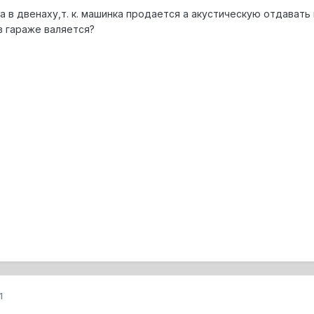
а в двенаху,т. к. машинка продается а акустическую отдавать
 в гараже валяется?
1