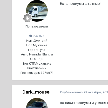
Есть подиумы штатные!
Пользователи
2.6 тыс
Имя:
Дмитрий
Пол:
Мужчина
Город:
Тула
Авто:
Hyundai Elantra
GLS+ 1,8
Тип КПП:
Механика
Цвет:
черный
Гос. номер:
м327со71
Dark_mouse
Опубликовано
29 октября, 201
не писип подиумы и у меня 