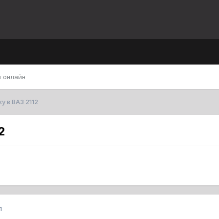
 онлайн
у в ВАЗ 2112
2
1