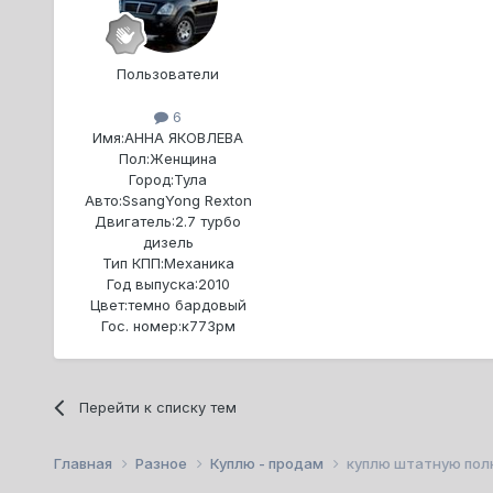
Пользователи
6
Имя:
АННА ЯКОВЛЕВА
Пол:
Женщина
Город:
Тула
Авто:
SsangYong Rexton
Двигатель:
2.7 турбо
дизель
Тип КПП:
Механика
Год выпуска:
2010
Цвет:
темно бардовый
Гос. номер:
к773рм
Перейти к списку тем
Главная
Разное
Куплю - продам
куплю штатную полк