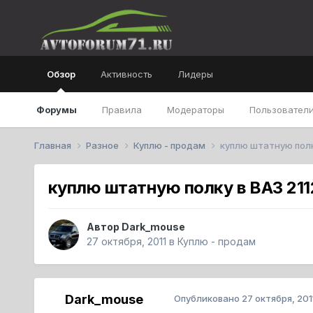
Обзор
Активность
Лидеры
Форумы
Правила
Модераторы
Пользователи
Главная
Разное
Куплю - продам
куплю штатную полк
куплю штатную полку в ВАЗ 211
Автор
Dark_mouse
27 октября, 2011
в
Куплю - продам
Dark_mouse
Опубликовано
27 октября, 201