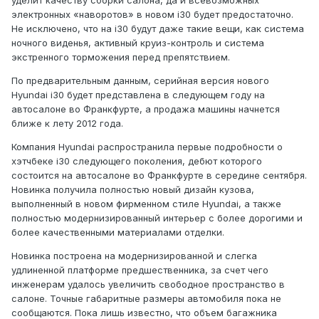
уделит качеству сборки салона, да и всевозможных
электронных «наворотов» в новом i30 будет предостаточно.
Не исключено, что на i30 будут даже такие вещи, как система
ночного виденья, активный круиз-контроль и система
экстренного торможения перед препятствием.
По предварительным данным, серийная версия нового
Hyundai i30 будет представлена в следующем году на
автосалоне во Франкфурте, а продажа машины начнется
ближе к лету 2012 года.
Компания Hyundai распространила первые подробности о
хэтчбеке i30 следующего поколения, дебют которого
состоится на автосалоне во Франкфурте в середине сентября.
Новинка получила полностью новый дизайн кузова,
выполненный в новом фирменном стиле Hyundai, а также
полностью модернизированный интерьер с более дорогими и
более качественными материалами отделки.
Новинка построена на модернизированной и слегка
удлиненной платформе предшественника, за счет чего
инженерам удалось увеличить свободное пространство в
салоне. Точные габаритные размеры автомобиля пока не
сообщаются. Пока лишь известно, что объем багажника