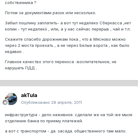
собственника ?
Потом за документами разок или несколько.
Забыл пошлину заплатить- а вот тут недалеко Сберкасса ,нет
копии - тут недалеко , или, а у нас сейчас перерыв , чай и т.п.
Скажите спасибо дорожникам пока , что в Мясново можно
через 2 моста проехать , а не через Белые ворота , как было
недавно .
Главное качество этого переноса -воспитательное, не
нарушать ПДД .
akTula
Опубликовано
28 апреля, 2011
инфраструктура - дело наживное. сделали же на той-же мызе
отделение банка по приему платежей.
а вот с транспортом - да. засада. общественного там мало.