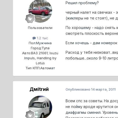
Решил проблему?
черный налет на свечках - 
(жиклеры не те стоят), не 
По хорошему - надо снять к
Пользователи
смотреть плоскость верхне
1.2 тыс
Если хочешь - дам номерок 
Пол:
Мужчина
Город:
Тула
Расход у тебя низковат...в
Авто:
ВАЗ 21061; Isuzu
побольше...около 9-10 литров
Impuls, Handling by
Lotus
Тип КПП:
Автомат
Дмitrий
Опубликовано
14 марта, 2011
Всем спс за советы. На дос
не пойму вроде крутится он
диафрагмы сменил. Уровень 