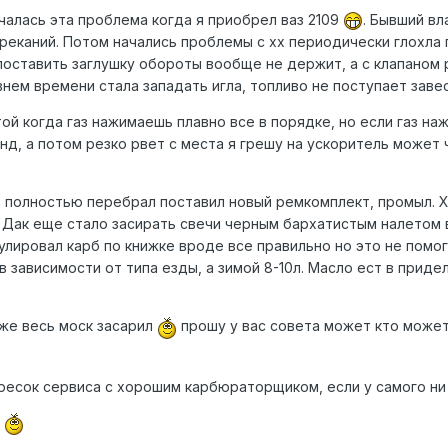
чалась эта проблема когда я приобрел ваз 2109
. Бывший вл
реканий. Потом начались проблемы с хх периодически глохла п
поставить заглушку обороты вообще не держит, а с клапаном р
нем времени стала западать игла, топливо не поступает заве
ой когда газ нажимаешь плавно все в порядке, но если газ н
нд, а потом резко рвет с места я грешу на ускоритель может ч
рб полностью перебрал поставил новый ремкомплект, промыл. 
 Дак еще стало засирать свечи черным бархатистым налетом в
лировал карб по книжке вроде все правильно но это не помог
в зависимости от типа езды, а зимой 8-10л. Масло ест в приде
же весь моск засарил
прошу у вас совета может кто может
ресок сервиса с хорошим карбюраторщиком, если у самого ни 
.