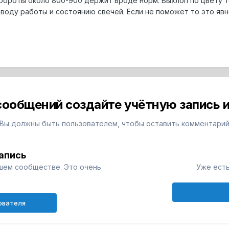
бороты около 800-900 держит вроде норм. Выхлоп по цвету 
оводу работы и состоянию свечей. Если не поможет то это явно
сообщений создайте учётную запись и
Вы должны быть пользователем, чтобы оставить комментари
апись
шем сообществе. Это очень
Уже есть
ователя