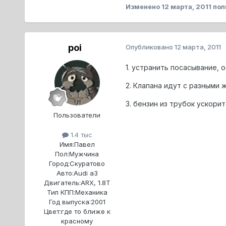
Изменено
12 марта, 2011
пол
poi
Опубликовано
12 марта, 2011
1. устранить посасывание,
2. Клапана идут с разными
3. бензин из трубок ускор
Пользователи
1.4 тыс
Имя:
Павел
Пол:
Мужчина
Город:
Скуратово
Авто:
Audi a3
Двигатель:
ARX, 1.8T
Тип КПП:
Механика
Год выпуска:
2001
Цвет:
где то ближе к
красному