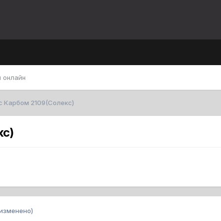
 онлайн
 Карбом 2109(Солекс)
кс)
изменено)