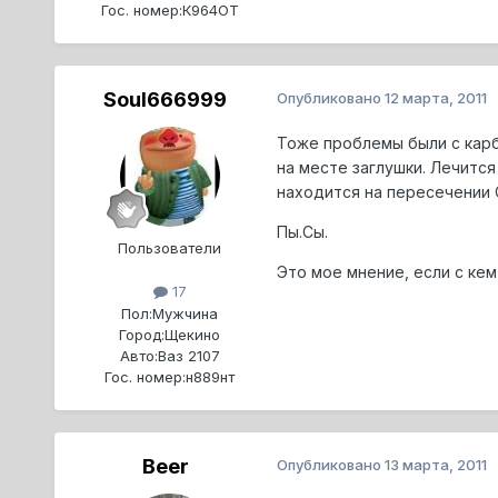
Гос. номер:
К964ОТ
Soul666999
Опубликовано
12 марта, 2011
Тоже проблемы были с карб
на месте заглушки. Лечится
находится на пересечении 
Пы.Сы.
Пользователи
Это мое мнение, если с кем
17
Пол:
Мужчина
Город:
Щекино
Авто:
Ваз 2107
Гос. номер:
н889нт
Beer
Опубликовано
13 марта, 2011