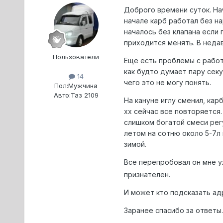
Доброго времени суток. На
начале карб работал без на
началось без клапана если 
приходится менять. В недав
Пользователи
Еще есть проблемы с работ
как будто думает пару секу
14
чего это не могу понять.
Пол:
Мужчина
Авто:
Таз 2109
На кануне иглу сменил, ка
хх сейчас все повторяется.
слишком богатой смеси регу
летом на сотню около 5-7л 
зимой.
Все перепробовал он мне у
признателен.
И может кто подсказать ад
Заранее спасибо за ответы