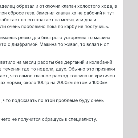
аделец обрезал и отключил клапан холостого хода, в
ри сбросе газа. Заменил клапан хх на рабочий и тут
аботает но его хватает на месяц или два и
сти очень проблемно пока по карбу не постучишь.
ажимаешь резко для быстрого ускорения то машина
то с диафрагмой. Машина то живая, то вялая и от
Хватило на месяц работы без дерганий и колебаний
 течении где то недели, двух. Обычно это признаки
ает, что самое главное расход топлива не критичен
лах нормы, около 100гр на 2000км летом и 1000км
, что подсказать по этой проблеме буду очень
чего не получится обращусь к специалисту.