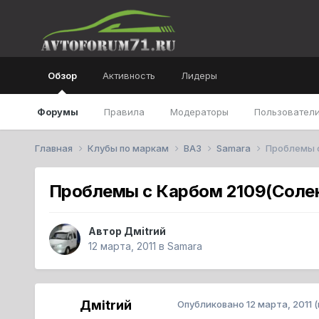
Обзор
Активность
Лидеры
Форумы
Правила
Модераторы
Пользователи
Главная
Клубы по маркам
ВАЗ
Samara
Проблемы с
Проблемы с Карбом 2109(Соле
Автор
Дмitrий
12 марта, 2011
в
Samara
Дмitrий
Опубликовано
12 марта, 2011
(