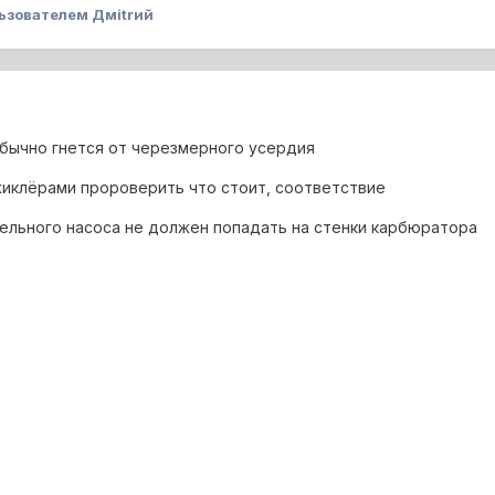
ьзователем Дмitrий
 обычно гнется от черезмерного усердия
 жиклёрами пророверить что стоит, соответствие
ительного насоса не должен попадать на стенки карбюратора