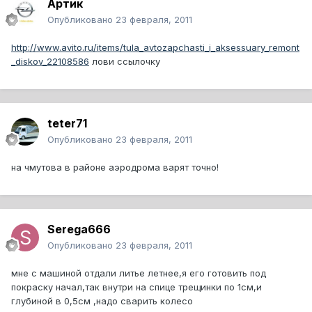
Артик
Опубликовано
23 февраля, 2011
http://www.avito.ru/items/tula_avtozapchasti_i_aksessuary_remont
_diskov_22108586
лови ссылочку
teter71
Опубликовано
23 февраля, 2011
на чмутова в районе аэродрома варят точно!
Serega666
Опубликовано
23 февраля, 2011
мне с машиной отдали литье летнее,я его готовить под
покраску начал,так внутри на спице трещинки по 1см,и
глубиной в 0,5см ,надо сварить колесо