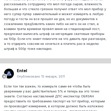
рассказывать сотруднику что мол погода сырая, влажность
большая и что стекло грязное получил ответ что мол прибор у
него супер пупер замечательный и может измерять в любую
погоду и госты он все прошёл на ура, но из документов к
сожалению предЪявлять каких либо на него он не стал, а
взамен траты времени провёл меня на стационарный пост,
предложил выписать штраф за негорящие световые приборы
на 100р. Если кто знает помогите на что давить при разговоре,
а то отдирать совсем не хочеться а платить раз в неделю
штраф в 500р тоже накладно.
Entel
Опубликовано
15 января, 2011
Если тон так важен, то измерьте сами её чтобы быть
уверенным у вас действительно 5% и теперь вы это точно
знаете. Согласно наставлений ДПС инспектор ОБЯЗАН
предоставить по требованию паспорт на тот прибор, которым
он производит измерения, в котором должно быть изложено