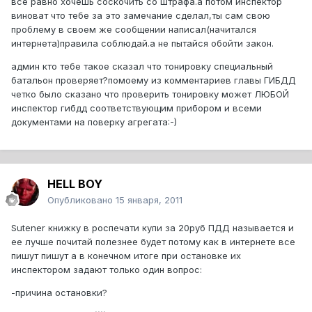
все равно хочешь соскочить со штрафа.а потом инспектор
виноват что тебе за это замечание сделал,ты сам свою
проблему в своем же сообщении написал(начитался
интернета)правила соблюдай.а не пытайся обойти закон.
админ кто тебе такое сказал что тонировку специальный
батальон проверяет?помоему из комментариев главы ГИБДД
четко было сказано что проверить тонировку может ЛЮБОЙ
инспектор гибдд соответствующим прибором и всеми
документами на поверку агрегата:-)
HELL BOY
Опубликовано
15 января, 2011
Sutener книжку в роспечати купи за 20руб ПДД называется и
ее лучше почитай полезнее будет потому как в интернете все
пишут пишут а в конечном итоге при остановке их
инспектором задают только один вопрос:
-причина остановки?