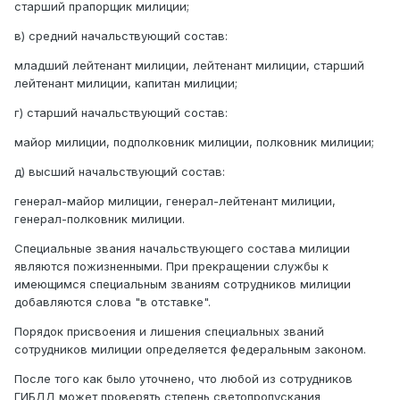
старший прапорщик милиции;
в) средний начальствующий состав:
младший лейтенант милиции, лейтенант милиции, старший
лейтенант милиции, капитан милиции;
г) старший начальствующий состав:
майор милиции, подполковник милиции, полковник милиции;
д) высший начальствующий состав:
генерал-майор милиции, генерал-лейтенант милиции,
генерал-полковник милиции.
Специальные звания начальствующего состава милиции
являются пожизненными. При прекращении службы к
имеющимся специальным званиям сотрудников милиции
добавляются слова "в отставке".
Порядок присвоения и лишения специальных званий
сотрудников милиции определяется федеральным законом.
После того как было уточнено, что любой из сотрудников
ГИБДД может проверять степень светопропускания