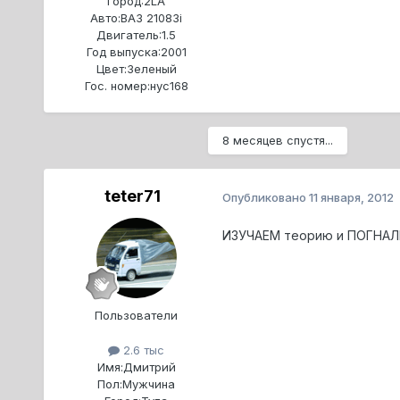
Город:
2LA
Авто:
ВАЗ 21083i
Двигатель:
1.5
Год выпуска:
2001
Цвет:
Зеленый
Гос. номер:
нус168
8 месяцев спустя...
teter71
Опубликовано
11 января, 2012
ИЗУЧАЕМ теорию и ПОГНАЛИ 
Пользователи
2.6 тыс
Имя:
Дмитрий
Пол:
Мужчина