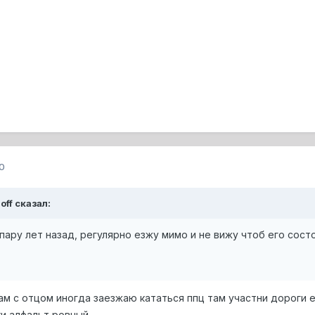
0
off сказал:
пару лет назад, регулярно езжу мимо и не вижу чтоб его сос
сам с отцом иногда заезжаю кататься ппц там участни дороги
ки алфальт ровный