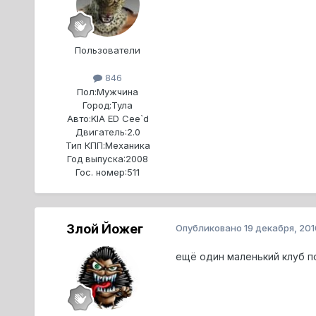
Пользователи
846
Пол:
Мужчина
Город:
Тула
Авто:
KIA ED Cee`d
Двигатель:
2.0
Тип КПП:
Механика
Год выпуска:
2008
Гос. номер:
511
Злой Йожег
Опубликовано
19 декабря, 201
ещё один маленький клуб по