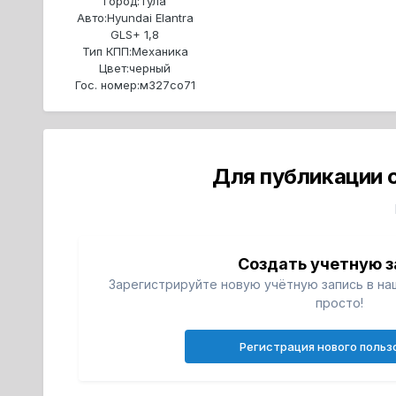
Город:
Тула
Авто:
Hyundai Elantra
GLS+ 1,8
Тип КПП:
Механика
Цвет:
черный
Гос. номер:
м327со71
Для публикации 
Создать учетную з
Зарегистрируйте новую учётную запись в на
просто!
Регистрация нового польз