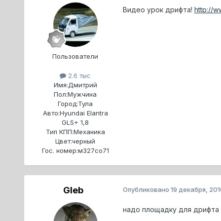
Видео урок дрифта!
http://
Пользователи
2.6 тыс
Имя:
Дмитрий
Пол:
Мужчина
Город:
Тула
Авто:
Hyundai Elantra
GLS+ 1,8
Тип КПП:
Механика
Цвет:
черный
Гос. номер:
м327со71
Gleb
Опубликовано
19 декабря, 201
надо площадку для дрифта 