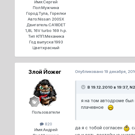
Имя:
Сергей
Пол:
Мужчина
Город:
Тула, Горелки
Авто:
Nissan 200SX
Двигатель:
CA18DET
1,8L 16V turbo 169 h.p.
Тип КПП:
Механика
Год выпуска:
1993
Цвет:
красный
Злой Йожег
Опубликовано
19 декабря, 201
В 19.12.2010 в 19:37, N2
я на том автодроме был 
плачевное
Пользователи
820
да я с тобой согласен
. 
Имя:
Андрей
но и есть достойные участ