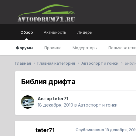
Обзор
Активность
Лидеры
Форумы
Правила
Модераторы
Пользователи
Главная
Главная категория
Автоспорт и гонки
Библ
Библия дрифта
Автор
teter71
18 декабря, 2010
в
Автоспорт и гонки
teter71
Опубликовано
18 декабря, 201