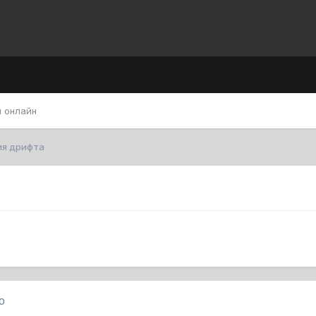
 онлайн
ия дрифта
0