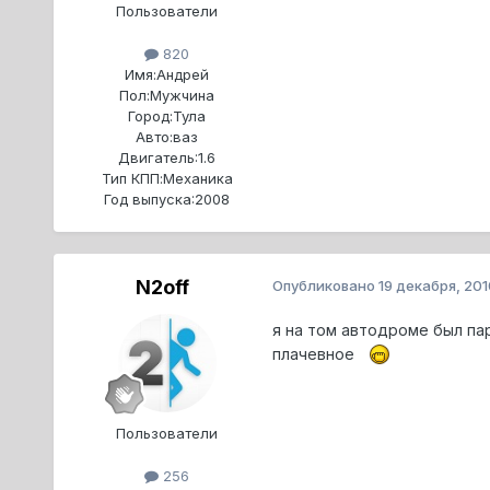
Пользователи
820
Имя:
Андрей
Пол:
Мужчина
Город:
Тула
Авто:
ваз
Двигатель:
1.6
Тип КПП:
Механика
Год выпуска:
2008
N2off
Опубликовано
19 декабря, 201
я на том автодроме был пар
плачевное
Пользователи
256