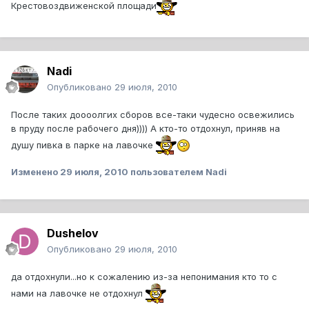
Крестовоздвиженской площади
Nadi
Опубликовано
29 июля, 2010
После таких доооолгих сборов все-таки чудесно освежились
в пруду после рабочего дня)))) А кто-то отдохнул, приняв на
душу пивка в парке на лавочке
Изменено
29 июля, 2010
пользователем Nadi
Dushelov
Опубликовано
29 июля, 2010
да отдохнули...но к сожалению из-за непонимания кто то с
нами на лавочке не отдохнул