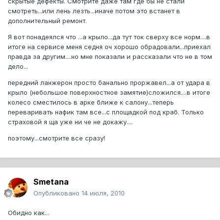
скрытые дефекты. Смотрите даже там где бы не стали
смотреть...или лень лезть...иначе потом это встанет в
дополнительный ремонт.
Я вот понадеялся что ...а крыло...да тут ток сверху все норм....в
итоге на сервисе меня седня оч хорошо обрадовали...приехал
правда за другим....но мне показали и рассказали что не в том
дело...
передний ланжерон просто банально проржавел...а от удара в
крыло (небольшое поверхностное замятие)сложился....в итоге
колесо сместилось в арке ближе к салону...теперь
переваривать нафик там все...с площадкой под краб. Только
страховой я ща уже ни че не докажу....
поэтому...смотрите все сразу!
Smetana
Опубликовано
14 июля, 2010
Обидно как...