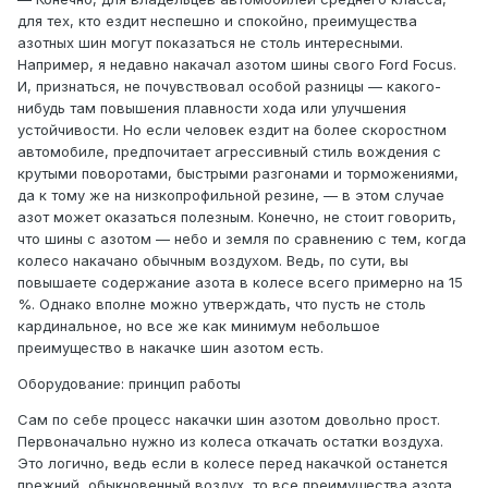
для тех, кто ездит неспешно и спокойно, преимущества
азотных шин могут показаться не столь интересными.
Например, я недавно накачал азотом шины свого Ford Focus.
И, признаться, не почувствовал особой разницы — какого-
нибудь там повышения плавности хода или улучшения
устойчивости. Но если человек ездит на более скоростном
автомобиле, предпочитает агрессивный стиль вождения с
крутыми поворотами, быстрыми разгонами и торможениями,
да к тому же на низкопрофильной резине, — в этом случае
азот может оказаться полезным. Конечно, не стоит говорить,
что шины с азотом — небо и земля по сравнению с тем, когда
колесо накачано обычным воздухом. Ведь, по сути, вы
повышаете содержание азота в колесе всего примерно на 15
%. Однако вполне можно утверждать, что пусть не столь
кардинальное, но все же как минимум небольшое
преимущество в накачке шин азотом есть.
Оборудование: принцип работы
Сам по себе процесс накачки шин азотом довольно прост.
Первоначально нужно из колеса откачать остатки воздуха.
Это логично, ведь если в колесе перед накачкой останется
прежний, обыкновенный воздух, то все преимущества азота