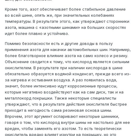
Кроме того, азот обеспечивает более стабильное давление
во всей шине, опять же, при значительных колебаниях
температуры. В результате этого, как утверждают сторонники
азота, машина с «азотными шинами» на больших скоростях
идет более плавно и устойчиво.
Помимо безопасности есть и другие доводы в пользу
применения азота для накачки автомобильных шин. Например,
более благотворное влияние азота на само колесо и резину.
Объяснение сводится к тому, что кислород является сильным
окислителем. В результате при наличии кислорода в шине
обязательно образуется водяной конденсат, прежде всего из-
за нагрева и остывания воздуха. А раз появилась вода,
значит, более интенсивно идут коррозионные процессы,
которые негативно воздействуют как на сам диск, так и на
металлокорд покрышки. Также некоторые специалисты
утверждают, что в результате действия окислителя быстрее
приходит в негодность сама резиновая основа шины.
Впрочем, этот аргумент оспаривают некоторые шинники,
говоря о том, что кислород внутри шины не настолько для нее
вреден, чтобы заменять его азотом. То есть теоретически
окислитель вредно влияет изнутри на покрышку, но это