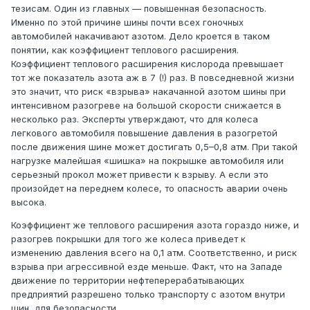
тезисам. Один из главных — повышенная безопасность.
Именно по этой причине шины почти всех гоночных
автомобилей накачивают азотом. Дело кроется в таком
понятии, как коэффициент теплового расширения.
Коэффициент теплового расширения кислорода превышает
тот же показатель азота аж в 7 (!) раз. В повседневной жизни
это значит, что риск «взрыва» накачанной азотом шины при
интенсивном разогреве на большой скорости снижается в
несколько раз. Эксперты утверждают, что для колеса
легкового автомобиля повышение давления в разогретой
после движения шине может достигать 0,5–0,8 атм. При такой
нагрузке малейшая «шишка» на покрышке автомобиля или
серьезный прокол может привести к взрыву. А если это
произойдет на переднем колесе, то опасность аварии очень
высока.
Коэффициент же теплового расширения азота гораздо ниже, и
разогрев покрышки для того же колеса приведет к
изменению давления всего на 0,1 атм. Соответственно, и риск
взрыва при агрессивной езде меньше. Факт, что на Западе
движение по территории нефтеперерабатывающих
предприятий разрешено только транспорту с азотом внутри
шин, для безопасности.