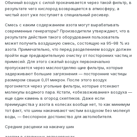
Обычный воздух с силой прокачивается через такой фильтр, в
результате чего кислород возвращается в атмосферу, а
чистый азот уже поступает в специальный ресивер.
Смесь с каким содержанием азота могут вырабатывать
современные генераторы? Производители утверждают, что в
результате действия такого оборудования пользователь
может получить воздушную смесь, состоящую на 95–98 % из
азота. Примечательно, что перед разделением воздух должен
пройти еще предварительную очистку от посторонних частиц и
примесей. Для этого сжатый воздух первоначально
пропускается через маслоотделяю-щие фильтры, которые
задерживают большие загрязнения — посторонние частицы
размером свыше 0,01 микрон. После этого воздух
прогоняется через угольные фильтры, которые отсекают
молекулы водяного пара. Кстати, «обезвоживание» воздуха —
еще один камень в огород скептиков. Даже если
преимущества у азота в колесах вообще нет, то как минимум
тот факт, что шины накачивают чистым воздухом без молекул
воды, — бесспорное достоинство для автолюбителя.
Средние расценки на накачку шин
азотом в столичных автосервисах