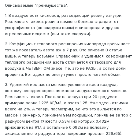
Описываемые "преимущества".
1. В воздухе есть кислород, разъедающий резину изнутри.
Реальность такова: резина намного больше страдает от
ультрафиолета (он снаружи шины) и кислорода и других
агрессивных веществ (они тоже снаружи).
2. Коэффициент теплового расширения кислорода превышает
тот же показатель азота аж в 7 раз. Это описано В статье
выше. А теперь возьмем Справочник и удивимся: коэффициент
теплового расширения азота отличается от такового для
воздуха в ЧЕТВЕРТОМ знаке, т.е. это не РАЗЫ, а сотые доли
процента. Вот здесь по инету гуляет просто наглый обман.
3. Удельный вес азота меньше удельного веса воздуха,
поэтому неподрессоренная масса воздуха намного меньше.
Реальность такова. Плотность воздуха при 20 градусах
примерно равна 1.225 КГ/м3, а азота 1.25. Уже здесь отличия
всего на 2%. А теперь посмотрим, во что это выльется по
массе. Примерно, прикинем ъем покрышки, приняв ее за тор с
радиусом центра тяжести 0.53м (из которых 0.432м
приходится на R17, а остальные 0.092м на половину
эквивалентного радиуса тора покрышки профиля 226х65).