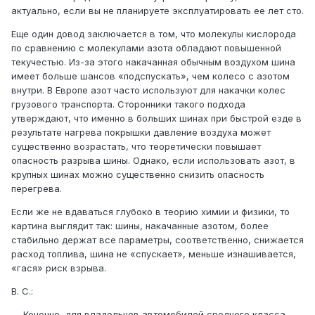
актуально, если вы не планируете эксплуатировать ее лет сто.
Еще один довод заключается в том, что молекулы кислорода
по сравнению с молекулами азота обладают повышенной
текучестью. Из-за этого накачанная обычным воздухом шина
имеет больше шансов «подспускать», чем колесо с азотом
внутри. В Европе азот часто используют для накачки колес
грузового транспорта. Сторонники такого подхода
утверждают, что именно в больших шинах при быстрой езде в
результате нагрева покрышки давление воздуха может
существенно возрастать, что теоретически повышает
опасность разрыва шины. Однако, если использовать азот, в
крупных шинах можно существенно снизить опасность
перегрева.
Если же не вдаваться глубоко в теорию химии и физики, то
картина выглядит так: шины, накачанные азотом, более
стабильно держат все параметры, соответственно, снижается
расход топлива, шина не «спускает», меньше изнашивается,
«гася» риск взрыва.
В. С.:
— Конечно, для владельцев автомобилей среднего класса,