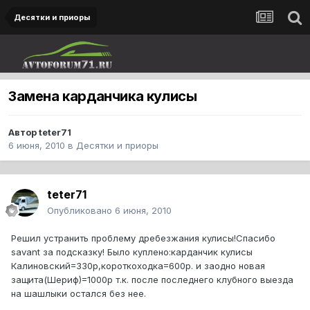
Десятки и приоры
Замена карданчика кулисы
Автор
teter71
6 июня, 2010
в
Десятки и приоры
teter71
Опубликовано
6 июня, 2010
Решил устранить проблему дребезжания кулисы!Спасибо
savant за подсказку! Было куплено:карданчик кулисы
Калиновский=330р,короткоходка=600р. и заодно новая
защита(Шериф)=1000р т.к. после последнего клубного выезда
на шашлыки остался без нее.