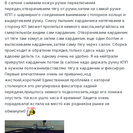
В салоне снимаем кожух ручки переключения
передач,отворачиваем тягу от ручки,затем на самой ручке
КПП с шарнирного соеденения вынимаем стопорное кольцо и
выдергиваем ручку. Снизу пыльник карданчика натягиваем в
сторону КП (может пролиться немного масла,непугайтесь не
смертельно)и видим сам карданчик. Отворачиваем карданчик
от тяги там хомут,и затем сам карданчик еще один болтик и
вытаскиваем карданчик,затем саму тягу через салон. Сборка
происходит в обратном порядке,только сдесь надо уже
вдвоем дельть т.к. одному очень не удобно. Я на нейтрали
прикрутил карданчик потом (в салоне надо держать ручку КПП
в нужном положении)вставляю тягу в карданчик и фиксирую.
Первые впечатление очень не привычно,ход
жесткий,короткий! Единственная проблема с каторой
столкнулся это регулировка фиксатора задней
передачи,пришлось немного подколхозить,надо его пониже
опустить. На все ушло часа 4 времени! Защита очень
порадовала! встала на место как родная(на рынке не
обманули!)