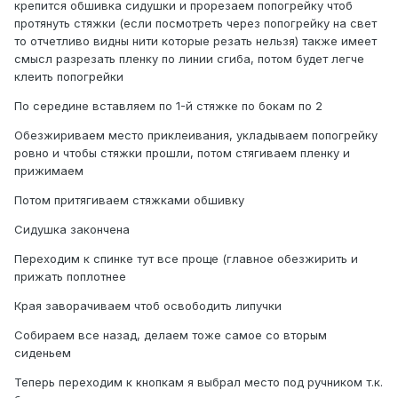
крепится обшивка сидушки и прорезаем попогрейку чтоб
протянуть стяжки (если посмотреть через попогрейку на свет
то отчетливо видны нити которые резать нельзя) также имеет
смысл разрезать пленку по линии сгиба, потом будет легче
клеить попогрейки
По середине вставляем по 1-й стяжке по бокам по 2
Обезжириваем место приклеивания, укладываем попогрейку
ровно и чтобы стяжки прошли, потом стягиваем пленку и
прижимаем
Потом притягиваем стяжками обшивку
Сидушка закончена
Переходим к спинке тут все проще (главное обезжирить и
прижать поплотнее
Края заворачиваем чтоб освободить липучки
Собираем все назад, делаем тоже самое со вторым
сиденьем
Теперь переходим к кнопкам я выбрал место под ручником т.к.