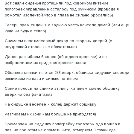
Вот сняли сиденья протащили под ковриком питание
попогреек управление осталось под ручником (провода я
обмотал изолентой чтоб в глаза не сильно бросались)
Теперь прем сиденья и заднюю часть консоли домой (или ещё
куда ни будь в тепло)
Снимаем пластмассовый декор со стороны дверей (с
внутренней стороны не обязательно)
Далее разгибаем 6 колец (обведены красным) и не
выбрасываем их придется крепить назад
Обшивка спинки тянется 2/3 вверх, обшивка сидушки спереди
вынимаем из паза и сильно не тянем
Синие полосы на спинке эт липучки тянем смело обшивку
вверх но без фанатизма
На сидушке веселее 7 колец держат обшивку
Разгибаем их (они нам больше не пригодятся)
Примеряем на сидушку попогрейку так чтобы ода вошла в
паз, но при этом не сломать нити, отмеряем 3 точки кде