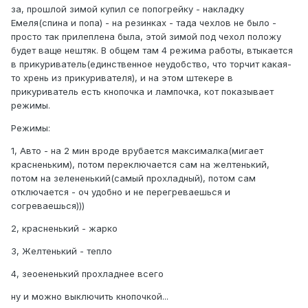
за, прошлой зимой купил се попогрейку - накладку
Емеля(спина и попа) - на резинках - тада чехлов не было -
просто так прилеплена была, этой зимой под чехол положу
будет ваще нештяк. В общем там 4 режима работы, втыкается
в прикуриватель(единственное неудобство, что торчит какая-
то хрень из прикуривателя), и на этом штекере в
прикуриватель есть кнопочка и лампочка, кот показывает
режимы.
Режимы:
1, Авто - на 2 мин вроде врубается максималка(мигает
красненьким), потом переключается сам на желтенький,
потом на зелененький(самый прохладный), потом сам
отключается - оч удобно и не перегреваешься и
согреваешься)))
2, красненький - жарко
3, Желтенький - тепло
4, зеоененький прохладнее всего
ну и можно выключить кнопочкой...