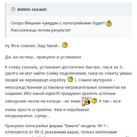
Admin сказал:
Скоро Мишкин чумудан с попогрейками будет!
Расскажешь потом результат
Ну Фсе спалил...Хад такой...
Да...во истину... прикупил и установил.
К слову сказать, установил достаточно быстро...часа за 3...
(долго не мог найти схему подключения, пока по совету умных
людей не перевернул коробку
). Самое муторное -
непосредственная установка нагревательных элементов на
сидении. Ибо какой идиот!!! придумал крепить штатные
заводские чехлы на кольца - не знаю
А так - все
очень просто и приятно. Уже и опробывал
неоднократно...супер...
Прикупил попогрейки фирмы "Емеля" модель УК-1 -
отличается от УК-2 указанным выше, только кнопочным