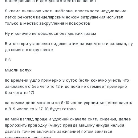
более ровного и доступного места не нашел
Я клеил внешнюю часть шаблона, пластмасса наудивление
легко режется канцелярским ножом затруднения испытал
только в местах закругления и поворотов
Ну и конечно не обошлось без мелких травм
В итоге при установки сиденья этим пальцем его и заляпал, ну
да ничего ототру позже
P.S.
Мысли вслух
по времени ушло примерно 3 суток (если конечно учесть что
занимался с без чего то 12 и до пока не стемнеет примерно
без чего то 17)
на самом деле можно и за 8-10 часов управиться если начать
в 8-9 часов то к 17-18 будет готово
на мой взгляд проще и удобней сначала снять сиденья, далее
проложить проводку (минус правда машину никуда нельзя
двигать точнее включать зажигание) потом заняться
сиденьями и кнопками