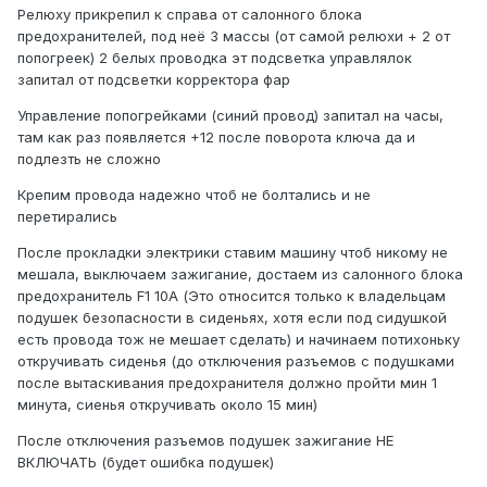
Релюху прикрепил к справа от салонного блока
предохранителей, под неё 3 массы (от самой релюхи + 2 от
попогреек) 2 белых проводка эт подсветка управлялок
запитал от подсветки корректора фар
Управление попогрейками (синий провод) запитал на часы,
там как раз появляется +12 после поворота ключа да и
подлезть не сложно
Крепим провода надежно чтоб не болтались и не
перетирались
После прокладки электрики ставим машину чтоб никому не
мешала, выключаем зажигание, достаем из салонного блока
предохранитель F1 10А (Это относится только к владельцам
подушек безопасности в сиденьях, хотя если под сидушкой
есть провода тож не мешает сделать) и начинаем потихоньку
откручивать сиденья (до отключения разъемов с подушками
после вытаскивания предохранителя должно пройти мин 1
минута, сиенья откручивать около 15 мин)
После отключения разъемов подушек зажигание НЕ
ВКЛЮЧАТЬ (будет ошибка подушек)