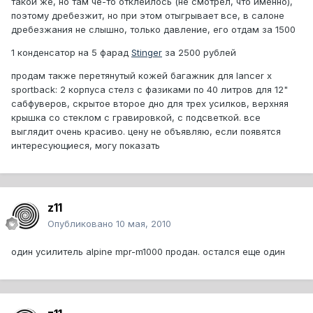
такой же, но там че-то отклеилось (не смотрел, что именно),
поэтому дребезжит, но при этом отыгрывает все, в салоне
дребезжания не слышно, только давление, его отдам за 1500
1 конденсатор на 5 фарад
Stinger
за 2500 рублей
продам также перетянутый кожей багажник для lancer x
sportback: 2 корпуса стелз с фазиками по 40 литров для 12"
сабфуверов, скрытое второе дно для трех усилков, верхняя
крышка со стеклом с гравировкой, с подсветкой. все
выглядит очень красиво. цену не объявляю, если появятся
интересующиеся, могу показать
z11
Опубликовано
10 мая, 2010
один усилитель alpine mpr-m1000 продан. остался еще один