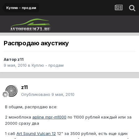
Куплю - продам
Распродаю акустику
Автор
z11
9 мая, 2010
в
Куплю - продам
z11
Опубликовано
9 мая, 2010
В общем, распродаю все:
2 моноблока
apline mpr-m1000
по 11000 рублей каждый или за
20000 сразу два
1 саб
Art Sound Vulcan 12
12" за 3500 рублей, есть еще один