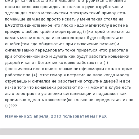
смотря кз чего...если кз в машине то отрубиться с кнопки а
если кз силовых проводов то только с руки отрубать.он и
зделан для этого механически-электрический привод.есть
поменьше двм,надо просто искать.у меня такая стояла на
ВАЗ21013.единственное что плохо надо магнитоллу вести на
прямую с акб,по крайне мери провод (+)который отвечает за
память магнитоллы,да и на инжекторах будет сбрасывать
ошибки(там где обнуляються при отключение питания)и
сигнализацию переделовать тоже придёться,чтоб работала
при отключённой акб и думать как будут работать концевики
дверей и капот-богажник которые работают по (-)
(проктически все отечественные авто)иномарки есть которые
работают по (+)...этот гемор я встретил на вазе когда массу
отрубаешь и сигналка не работает на открытие дверей и всё
из-за того что концевеки работают по (-)..может в клубе есть
авто электрик по установки сигнализации и подскажет как
правильно сделать концевеки(но только не переделывая их по
(+)???
Изменено
25 апреля, 2010
пользователем ГРЕХ