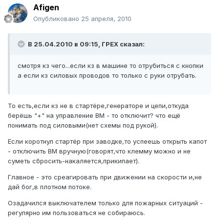
Afigen
Опубликовано
25 апреля, 2010
В 25.04.2010 в 09:15, ГРЕХ сказал:
смотря кз чего...если кз в машине то отрубиться с кнопки
а если кз силовых проводов то только с руки отрубать.
То есть,если кз не в стартёре,генераторе и цепи,откуда
берёшь "+" на управление ВМ - то отключит? что ещё
понимать под силовыми(нет схемы под рукой).
Если коротнул стартёр при заводке,то успеешь открыть капот
- отключить ВМ вручную(говорят,что клемму можно и не
суметь сбросить-накаляется,прикипает).
Главное - это среагировать при движении на скорости и,не
дай бог,в плотном потоке.
Озадачился выключателем только для пожарных ситуаций -
регулярно им пользоваться не собираюсь.