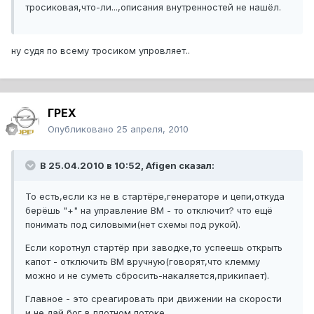
тросиковая,что-ли...,описания внутренностей не нашёл.
ну судя по всему тросиком упровляет..
ГРЕХ
Опубликовано
25 апреля, 2010
В 25.04.2010 в 10:52, Afigen сказал:
То есть,если кз не в стартёре,генераторе и цепи,откуда
берёшь "+" на управление ВМ - то отключит? что ещё
понимать под силовыми(нет схемы под рукой).
Если коротнул стартёр при заводке,то успеешь открыть
капот - отключить ВМ вручную(говорят,что клемму
можно и не суметь сбросить-накаляется,прикипает).
Главное - это среагировать при движении на скорости
и,не дай бог,в плотном потоке.