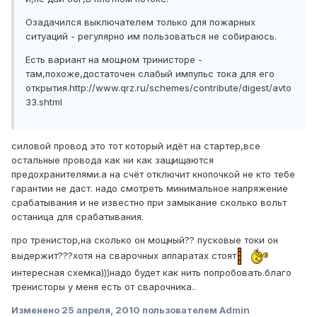
Озадачился выключателем только для пожарных
ситуаций - регулярно им пользоваться не собираюсь.
Есть вариант на мощном тринисторе -
там,похоже,достаточен слабый импульс тока для его
открытия.http://www.qrz.ru/schemes/contribute/digest/avto
33.shtml
силовой провод это тот который идёт на стартер,все
остальные провода как ни как защищаются
предохранителями.а на счёт отключит кнопочкой не кто тебе
гарантии не даст. надо смотреть минимальное напряжение
срабатывания и не известно при замыкание сколько вольт
останица для срабатывания.
про тренистор,на сколько он мощный?? пусковые токи он
выдержит???хотя на сварочных аппаратах стоят
интересная схемка)))надо будет как нить попробовать.благо
тренисторы у меня есть от сварочника..
Изменено
25 апреля, 2010
пользователем Admin