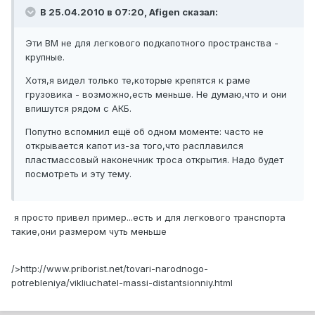
В 25.04.2010 в 07:20, Afigen сказал:
Эти ВМ не для легкового подкапотного пространства -
крупные.
Хотя,я видел только те,которые крепятся к раме
грузовика - возможно,есть меньше. Не думаю,что и они
впишутся рядом с АКБ.
Попутно вспомнил ещё об одном моменте: часто не
открывается капот из-за того,что расплавился
пластмассовый наконечник троса открытия. Надо будет
посмотреть и эту тему.
я просто привел пример...есть и для легкового транспорта
такие,они размером чуть меньше
/>http://www.priborist.net/tovari-narodnogo-
potrebleniya/vikliuchatel-massi-distantsionniy.html