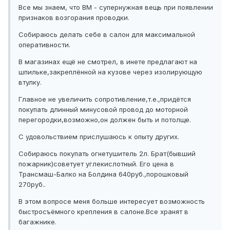
Все мы знаем, что ВМ - супернужная вещь при появлении
признаков возгорания проводки.
Собираюсь делать себе в салон для максимальной
оперативности.
В магазинах ещё не смотрел, в инете предлагают на
шпильке,закреплённой на кузове через изолирующую
втулку.
Главное не увеличить сопротивление,т.е.,придётся
покупать длинный минусовой провод до моторной
перегородки,возможно,он должен быть и потолще.
С удовольствием прислушаюсь к опыту других.
Собираюсь покупать огнетушитель 2л. Брат(бывший
пожарник)советует углекислотный. Его цена в
Трансмаш-Балко на Болдина 640руб.,порошковый
270руб..
В этом вопросе меня больше интересует возможность
быстросъёмного крепления в салоне.Все хранят в
багажнике.