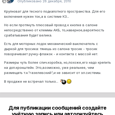
Опубликовано
26 декабря, 2010
Крупноват для тесного подкапотного пространства. Для его
включения нужен ток,а в системе КЗ...
Но если протянуть плюсовый провод к кнопке в салоне
непосредственно от клеммы АКБ, то,наверное,вероятность
срабатывания будет велика.
Есть для моторных лодок механический выключатель с
дыркой для тросика: тянешь из салона тросик - тросик
поворачивает ручку-флажок - и контакта с массой нет.
Размеры чуть более спич.коробка, но,похоже,его надо крепить
на доп.кронштейн. Это,возможно, уже реальнее, чем
размещать т.н."газелевский",и не зависит от эл.системы.
В продаже не встречал только...
Для публикации сообщений создайте
учётную запись или авторизуйтесь