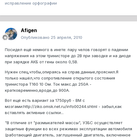
исправление орфографии
Afigen
Опубликовано
25 апреля, 2010
Посидел ещё немного в инете: пару челов говорят о падении
напряжения на этом тринисторе до 2В при заводке и на диоде
при зарядке АКБ от гены около 0,5В.
Нужен спец,чтобы,опираясь на справ.данные,прояснил.Я
только нашёл,что сопротивление открытого состояния
тринистора Т160 10 Ом. Ток макс.до 250А -
кратковременно,вроде,до 900А.
Вот ещё есть вариант за 1750руб - ВМ с
мозгами:http://ziko.omsk.net.ru/info00244.shtml - забыл,как
вставлять активные ссылки...
"В отличие от "размыкателей массы", УЗБС осуществляет
защитные функции во всех режимах эксплуатации автомобиля
(работающий двигатель, заглушенный двигатель, включенное