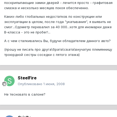
поскрипыпающие замки дверей - лечится просто - графитовая
смазка и несколько месяцев покоя обеспеченно.
Каких-либо глобальных недостатков по конструкции или
эксплуатации в целом, после года "укатывания", я выявить не
смог...Одометр перевалил за 40 000...хотя для иномарки даже
В-класса - это не пробег!...
А с чем сталкивались Вы, будучи обладателем данного авто?
(прошу не писать про друга\брата\свата\внучатую племянницу
троюрдной сестры соседки с пятого этажа)
SteelFire
Опубликовано
1 июня, 2008
Не тесновато в салоне?