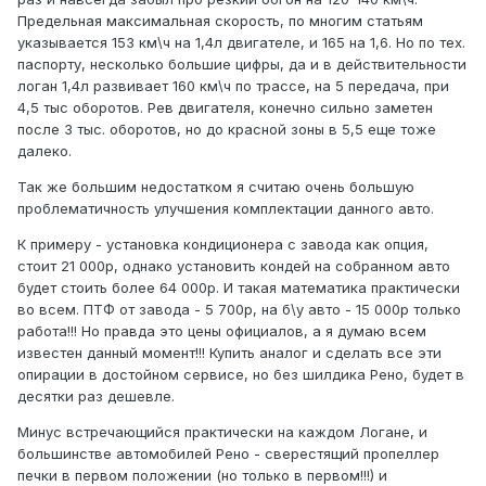
Предельная максимальная скорость, по многим статьям
указывается 153 км\ч на 1,4л двигателе, и 165 на 1,6. Но по тех.
паспорту, несколько большие цифры, да и в действительности
логан 1,4л развивает 160 км\ч по трассе, на 5 передача, при
4,5 тыс оборотов. Рев двигателя, конечно сильно заметен
после 3 тыс. оборотов, но до красной зоны в 5,5 еще тоже
далеко.
Так же большим недостатком я считаю очень большую
проблематичность улучшения комплектации данного авто.
К примеру - установка кондиционера с завода как опция,
стоит 21 000р, однако установить кондей на собранном авто
будет стоить более 64 000р. И такая математика практически
во всем. ПТФ от завода - 5 700р, на б\у авто - 15 000р только
работа!!! Но правда это цены официалов, а я думаю всем
известен данный момент!!! Купить аналог и сделать все эти
опирации в достойном сервисе, но без шилдика Рено, будет в
десятки раз дешевле.
Минус встречающийся практически на каждом Логане, и
большинстве автомобилей Рено - сверестящий пропеллер
печки в первом положении (но только в первом!!!) и