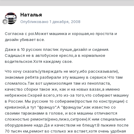
Наталья
Опубликовано
1 декабря, 2008
Согласна с poi.Может машинка и хорошая,но простота и
дизайн убивает все.
Даже в 10 русских пластик лучше,дизайл и сидения.
Садишься не в автобусное кресло,а в нормальное
водительское.Хотя каждому свое.
Что хочу сказать(утверждать не могу,ибо рассказывали),
знакомые ребята разбирали эту машину в сервисе.Что там
сломалось.Так вот шумоизоляция там из пенопласта,
качество сборки такое же, как и на новых вазах,а именно
небрежное.Скорей всего,это из-за того,что собирают машину
в России. Мы русские то собираем(простые по конструкции) с
кривизной,а тут "француз".А "французы",как известно со
своими тараканами в голове, и все машины отличаются
сложностью ремонта(рено,пижо,ситроен).К ним специальное
оборудование надо.Да и качеством не блещут.В пыжике после
70 тысяч км,ремонт во столько же встает,хотя очень удобная