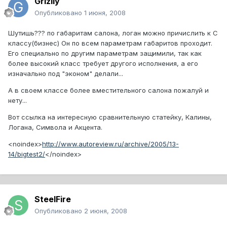
Grizlly
Опубликовано
1 июня, 2008
Шутишь??? по габаритам салона, логан можно причислить к С
классу(бизнес) Он по всем параметрам габаритов проходит.
Его специально по другим параметрам защимили, так как
более высокий класс требует другого исполнения, а его
изначально под "эконом" делали...
А в своем классе более вместительного салона пожалуй и
нету...
Вот ссылка на интересную сравнительную статейку, Калины,
Логана, Символа и Акцента.
<noindex>
http://www.autoreview.ru/archive/2005/13-
14/bigtest2/
</noindex>
SteelFire
Опубликовано
2 июня, 2008