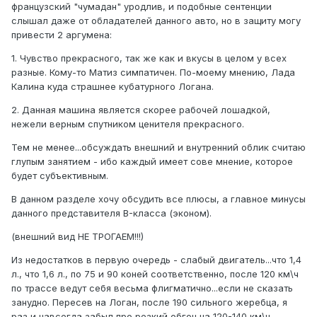
французский "чумадан" уродлив, и подобные сентенции
слышал даже от обладателей данного авто, но в защиту могу
привести 2 аргумена:
1. Чувство прекрасного, так же как и вкусы в целом у всех
разные. Кому-то Матиз симпатичен. По-моему мнению, Лада
Калина куда страшнее кубатурного Логана.
2. Данная машина является скорее рабочей лошадкой,
нежели верным спутником ценителя прекрасного.
Тем не менее...обсуждать внешний и внутренний облик считаю
глупым занятием - ибо каждый имеет сове мнение, которое
будет субъективным.
В данном разделе хочу обсудить все плюсы, а главное минусы
данного представителя B-класса (эконом).
(внешний вид НЕ ТРОГАЕМ!!!)
Из недостатков в первую очередь - слабый двигатель...что 1,4
л., что 1,6 л., по 75 и 90 коней соответственно, после 120 км\ч
по трассе ведут себя весьма флигматично...если не сказать
занудно. Пересев на Логан, после 190 сильного жеребца, я
раз и навсегда забыл про резкий обгон на 120-140 км\ч.