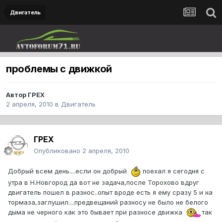
Двигатель
проблемы с движкой
Автор
ГРЕХ
2 апреля, 2010
в
Двигатель
ГРЕХ
Опубликовано
2 апреля, 2010
Добрый всем день....если он добрый
поехал я сегодня с
утра в Н.Новгород да вот не задача,после Торохово вдруг
двигатель пошел в разнос..опыт вроде есть я ему сразу 5 и на
тормаза,заглушил....предвещаний разносу не было не белого
дыма не черного как это бывает при разносе движка
так