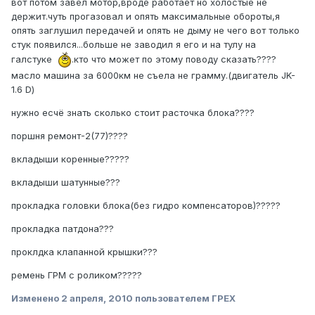
вот потом завёл мотор,вроде работает но холостые не
держит.чуть прогазовал и опять максимальные обороты,я
опять заглушил передачей и опять не дыму не чего вот только
стук появился...больше не заводил я его и на тулу на
галстуке
.кто что может по этому поводу сказать????
масло машина за 6000км не съела не грамму.(двигатель JK-
1.6 D)
нужно есчё знать сколько стоит расточка блока????
поршня ремонт-2(77)????
вкладыши коренные?????
вкладыши шатунные???
прокладка головки блока(без гидро компенсаторов)?????
прокладка патдона???
проклдка клапанной крышки???
ремень ГРМ с роликом?????
Изменено
2 апреля, 2010
пользователем ГРЕХ