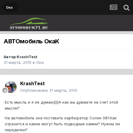
Ока
АВТОмобиль ОкаК
Автор
KrashTest
31 марта, 2010
в
Ока
KrashTest
Опубликовано
31 марта, 2010
Есть мысль и я ее думаю))))А как вы думаете на счет этой
мысли?
На автомобиль ока поставить карбюратор Солек 081.Как
отразится и какие могут быть подводные камни? Нужны ли
переделки?