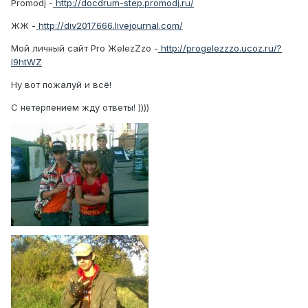
Promodj -
http://docdrum-step.promodj.ru/
ЖЖ -
http://div2017666.livejournal.com/
Мой личный сайт Pro ЖеlezZzo -
http://progelezzzo.ucoz.ru/?
l9htWZ
Ну вот пожалуй и всё!
С нетерпением жду ответы! ))))