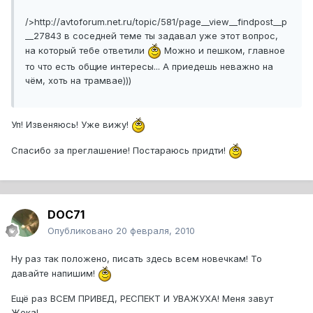
/>http://avtoforum.net.ru/topic/581/page__view__findpost__p
__27843 в соседней теме ты задавал уже этот вопрос,
на который тебе ответили
Можно и пешком, главное
то что есть общие интересы... А приедешь неважно на
чём, хоть на трамвае)))
Уп! Извеняюсь! Уже вижу!
Спасибо за преглашение! Постараюсь придти!
DOC71
Опубликовано
20 февраля, 2010
Ну раз так положено, писать здесь всем новечкам! То
давайте напишим!
Ещё раз ВСЕМ ПРИВЕД, РЕСПЕКТ И УВАЖУХА! Меня завут
Жека!