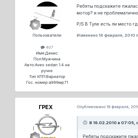
Ребяты подскажите пжаласт
мотор? и не проблематично
P/S В Туле есть ли место г
Пользователи
Изменено
16 февраля, 2010
п
407
Имя:
Денис
Пол:
Мужчина
Авто:
Aveo sedan 1.4 на
ручке
Тип КПП:
Вариатор
Гос. номер:
a999мр71
ГРЕХ
Опубликовано
16 февраля, 201
В 16.02.2010 в 07:05, 
Ребяты подскажите пжала