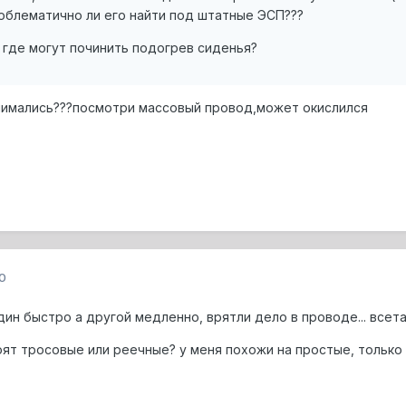
облематично ли его найти под штатные ЭСП???
о где могут починить подогрев сиденья?
днимались???посмотри массовый провод,может окислился
0
один быстро а другой медленно, врятли дело в проводе... все
тоят тросовые или реечные? у меня похожи на простые, только