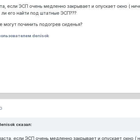
а, если ЭСП очень медленно закрывает и опускает окно ( нич
 ли его найти под штатные ЭСП???
де могут починить подогрев сиденья?
ользователем denisok
0
denisok сказал:
ста, если ЭСП очень медленно закрывает и опускает окно ( 