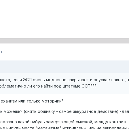
0
ста, если ЭСП очень медленно закрывает и опускает окно ( 
облематично ли его найти под штатные ЭСП???
механизм или только моторчик?
 можешь? (снять обшивку - самое аккуратное действие) -дал
 смазано какой нибудь замерзающей смазкой, между контакт
ие нибудь места "механизма" искривлены, или не закреплены -