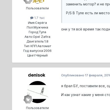
заменить мотор? и не пр
Пользователи
P/S В Туле есть ли мест
1.7 тыс
Имя:
Серёга
Пол:
Мужчина
они у тя всё время так по
Город:
Тула
Авто:
Opel Zafira
Двигатель:
1.8
Тип КПП:
Автомат
Год выпуска:
2006
Цвет:
Чёрный
denisok
Опубликовано
17 февраля, 201
я брал БУ, поставили все, 
И как узнат какие у меня с
Пользователи