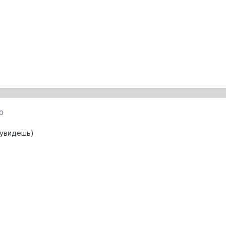
0
 увидешь)