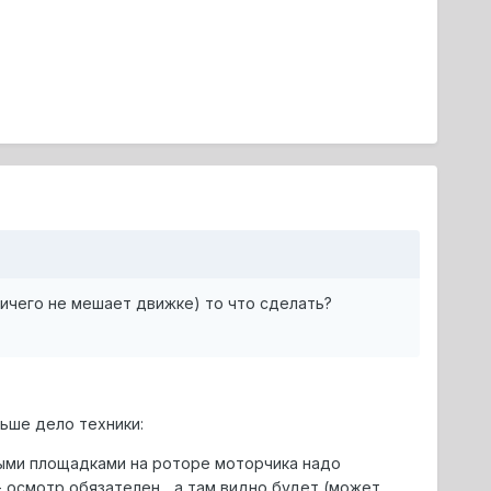
ничего не мешает движке) то что сделать?
ьше дело техники:
ными площадками на роторе моторчика надо
 осмотр обязателен... а там видно будет (может