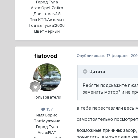
Город:
Тула
Авто:
Opel Zafira
Двигатель:
1.8
Тип КПП:
Автомат
Год выпуска:
2006
Цвет:
Чёрный
fiatovod
Опубликовано
17 февраля, 201
Цитата
Ребяты подскажите пжала
заменить мотор? и не пр
Пользователи
а тебе переставляли весь 
157
Имя:
Борис
самостоятельно посмотреть
Пол:
Мужчина
Город:
Тула
возможные причины: засор,
Авто:
FIAT
почистить, а может еще как