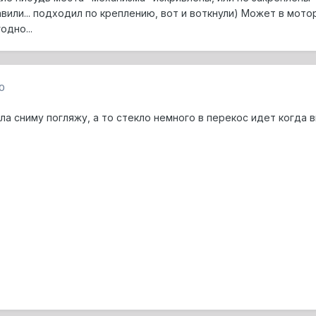
вили... подходил по креплению, вот и воткнули) Может в мото
одно...
0
ла сниму погляжу, а то стекло немного в перекос идет когда вв