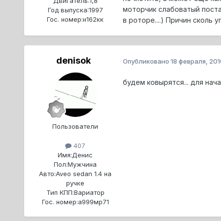
Двигатель:
1,8
моторчик слабоватый поста
Год выпуска:
1997
Гос. номер:
н162кк
в роторе....) Причин сколь уг
denisok
Опубликовано
18 февраля, 201
будем ковырятся... для нача
Пользователи
407
Имя:
Денис
Пол:
Мужчина
Авто:
Aveo sedan 1.4 на
ручке
Тип КПП:
Вариатор
Гос. номер:
a999мр71