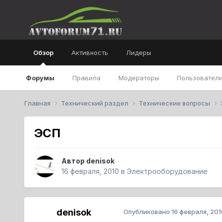
Обзор
Активность
Лидеры
Форумы
Правила
Модераторы
Пользователи
Главная
Технический раздел
Технические вопросы
ЭСП
Автор
denisok
16 февраля, 2010
в
Электрооборудование
denisok
Опубликовано
16 февраля, 201