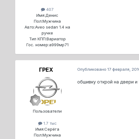
407
Имя:
Денис
Пол:
Мужчина
Авто:
Aveo sedan 1.4 на
ручке
Тип КПП:
Вариатор
Гос. номер:
a999мр71
ГРЕХ
Опубликовано
17 февраля, 201
обшивку открой на двери и
Пользователи
1.7 тыс
Имя:
Серёга
Пол:
Мужчина