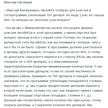
Максим Нагайцев
– Максим Валериевич, АвтоВАЗ отобрал для участия в
госпрограмме утилизации 124 дилера. Но ведь у вас их свыше
400. Остальные не захотели участвовать?
– Когда мы с Минпромторгом начали обсуждать формат
участия АвтоВАЗа в этой программе, у министерства был
интерес прежде всего к нашей сети. Потому что покрытие
дилерской сети АвтоВАЗа, как вы понимаете, больше, чем у
кого бы то ни было. Однако в программе должны участвовать
и дилеры других марок, которых сегодня около 800, и чтобы
не допускать серьезного перекоса в сторону ВАЗа, мы начали
говорить не о 400 дилерах, а о максимальном
территориальном покрытии минимальным количеством. У нас
есть три категории дилеров, и они по своей численности
примерно равны, примерно по 150 дилеров в каждой. Конечно,
учитывая, что по программе утилизации понадобятся стоянки,
персонал и т. д., мы отдали предпочтение дилерам первой и
второй категории, потому что они, как правило, имеют самые
большие площади (торговые площадки, стоянки и т. д.).
Дальше мы посмотрели, какое количество нам нужно, чтобы
покрыть регионы, и сократили количество дилеров. Мы