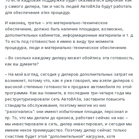
То есть кадровая поддержка будет оказываться широкая: как
у самого дилера, так и часть людей АвтоВАЗа будут работать
для обеспечения этих процедур.
И наконец, третье – это материально-техническое
обеспечение, должно быть наличие площадки, возможно,
дополнительных кабинетов, информационные материалы и т. д.
То есть под готовностью я имею в виду три момента:
процедура, люди и материально-техническое обеспечение.
– Во сколько каждому дилеру может обойтись эта готовность,
как вы думаете?
– На мой взгляд, сегодня у дилеров дополнительных затрат не
возникнет, потому что, как я уже говорил, мы взяли дилеров с
высокой степенью готовности к продаже автомобиля по этой
программе. Как вы помните, в последние три-четыре года мы
реструктуризировали сеть АвтоВАЗа, заставили повысить
стандарты обслуживания, поэтому многие из них
“разогнались”: они имеют избыточные площади, персонал и
пр. То, что мы делали до кризиса, работает сейчас на нас –
мы инвестировали в сеть, дилер инвестировал, и сегодня мы
имеем некое преимущество. Поэтому дилер сейчас только
счастлив будет этой “дополнительной” нагрузке, хотя