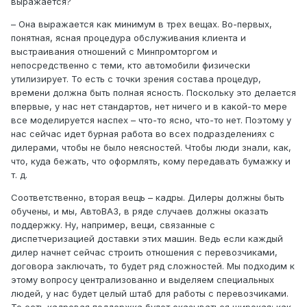
выражается?
– Она выражается как минимум в трех вещах. Во-первых,
понятная, ясная процедура обслуживания клиента и
выстраивания отношений с Минпромторгом и
непосредственно с теми, кто автомобили физически
утилизирует. То есть с точки зрения состава процедур,
времени должна быть полная ясность. Поскольку это делается
впервые, у нас нет стандартов, нет ничего и в какой-то мере
все моделируется наспех – что-то ясно, что-то нет. Поэтому у
нас сейчас идет бурная работа во всех подразделениях с
дилерами, чтобы не было неясностей. Чтобы люди знали, как,
что, куда бежать, что оформлять, кому передавать бумажку и
т. д.
Соответственно, вторая вещь – кадры. Дилеры должны быть
обучены, и мы, АвтоВАЗ, в ряде случаев должны оказать
поддержку. Ну, например, вещи, связанные с
диспетчеризацией доставки этих машин. Ведь если каждый
дилер начнет сейчас строить отношения с перевозчиками,
договора заключать, то будет ряд сложностей. Мы подходим к
этому вопросу централизованно и выделяем специальных
людей, у нас будет целый штаб для работы с перевозчиками.