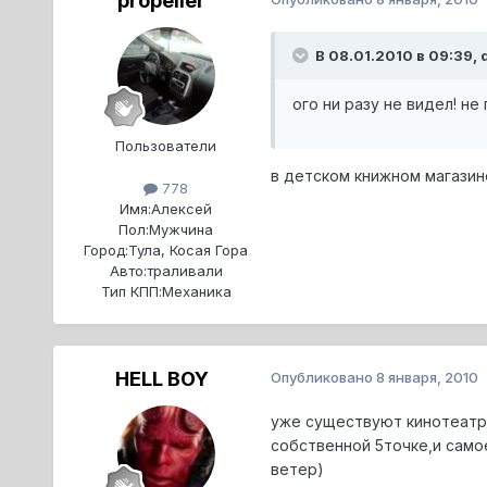
propeller
В 08.01.2010 в 09:39, 
ого ни разу не видел! н
Пользователи
в детском книжном магазин
778
Имя:
Алексей
Пол:
Мужчина
Город:
Тула, Косая Гора
Авто:
траливали
Тип КПП:
Механика
HELL BOY
Опубликовано
8 января, 2010
уже существуют кинотеатры
собственной 5точке,и само
ветер)