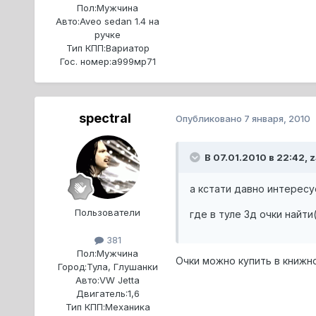
Пол:
Мужчина
Авто:
Aveo sedan 1.4 на
ручке
Тип КПП:
Вариатор
Гос. номер:
a999мр71
spectral
Опубликовано
7 января, 2010
В 07.01.2010 в 22:42, z
а кстати давно интересу
Пользователи
где в туле 3д очки найт
381
Пол:
Мужчина
Очки можно купить в книжн
Город:
Тула, Глушанки
Авто:
VW Jetta
Двигатель:
1,6
Тип КПП:
Механика