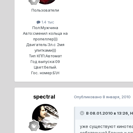
Пользователи
1.4 тыс
Пол:
Мужчина
Авто:
сменил кольца на
пропеллер)))
Двигатель:
3л.с 2мя
улитками)))
Тип КПП:
Автомат
Год выпуска:
09
Цвет:
белый.
Гос. номер:
Б\Н
spectral
Опубликовано
8 января, 2010
В 08.01.2010 в 13:26, 
уже существуют кинотеат
собственной 5точке,и с