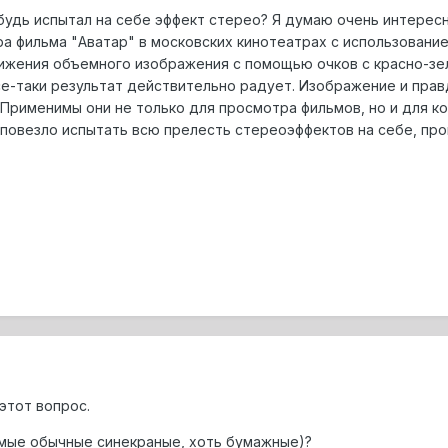
ибудь испытал на себе эффект стерео? Я думаю очень интере
а фильма "Аватар" в московских кинотеатрах с использование
жения объемного изображения с помощью очков с красно-зел
все-таки результат действительно радует. Изображение и пр
. Применимы они не только для просмотра фильмов, но и для 
м повезло испытать всю прелесть стереоэффектов на себе, пр
этот вопрос.
самые обычные синекраные, хоть бумажные)?