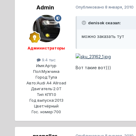
Admin
Опубликовано
8 января, 2010
denisok сказал:
можно заказать тут
Администраторы
9.4 тыс
Имя:
Артур
Вот такие вот)))
Пол:
Мужчина
Город:
Тула
Авто:
Audi A4 Allroad
Двигатель:
2.0T
Тип КПП:
0
Год выпуска:
2013
Цвет:
чёрный
Гос. номер:
700
Опубликовано
8 января, 2010