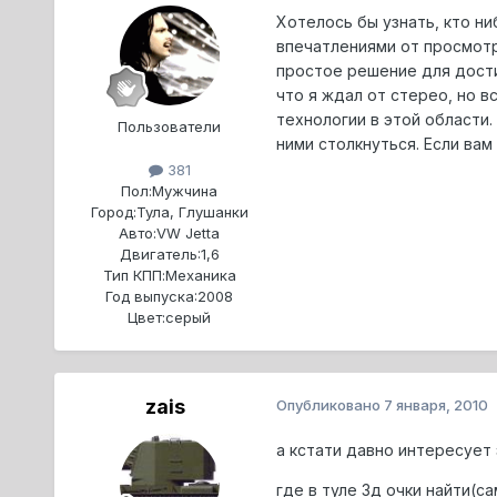
Хотелось бы узнать, кто н
впечатлениями от просмотр
простое решение для дости
что я ждал от стерео, но 
технологии в этой области
Пользователи
ними столкнуться. Если ва
381
Пол:
Мужчина
Город:
Тула, Глушанки
Авто:
VW Jetta
Двигатель:
1,6
Тип КПП:
Механика
Год выпуска:
2008
Цвет:
серый
zais
Опубликовано
7 января, 2010
а кстати давно интересует 
где в туле 3д очки найти(