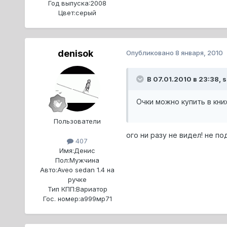
Год выпуска:
2008
Цвет:
серый
denisok
Опубликовано
8 января, 2010
В 07.01.2010 в 23:38, s
Очки можно купить в кни
Пользователи
ого ни разу не видел! не 
407
Имя:
Денис
Пол:
Мужчина
Авто:
Aveo sedan 1.4 на
ручке
Тип КПП:
Вариатор
Гос. номер:
a999мр71