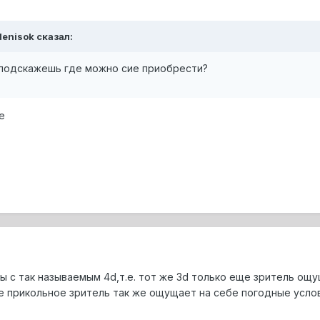
denisok сказал:
е подскажешь где можно сие приобрести?
е
 с так называемым 4d,т.е. тот же 3d только еще зритель ощущ
е прикольное зритель так же ощущает на себе погодные усл