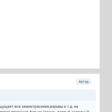
Автор
щущает все землетрясения,взрывы и т.д. на
словия присущие фильму.(дождь,теплый-холодный