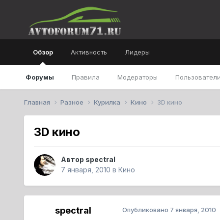
Обзор
Активность
Лидеры
Форумы
Правила
Модераторы
Пользователи
Главная
Разное
Курилка
Кино
3D кино
3D кино
Автор
spectral
7 января, 2010
в
Кино
spectral
Опубликовано
7 января, 2010