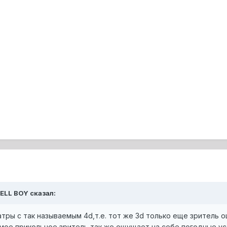
HELL BOY сказал:
ры с так называемым 4d,т.е. тот же 3d только еще зритель о
амое прикольное зритель так же ощущает на себе погодные у