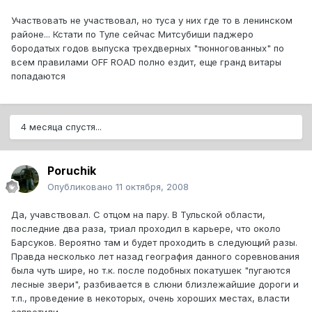
Участвовать не участвовал, но туса у них где то в ленинском
районе... Кстати по Туле сейчас Митсубиши паджеро
бородатых годов выпуска трехдверных "тюнногованных" по
всем правилами OFF ROAD полно ездит, еще гранд витары
попадаются
4 месяца спустя...
Poruchik
Опубликовано
11 октября, 2008
Да, учавствовал. С отцом на пару. В Тульской области,
последние два раза, триал проходил в карьере, что около
Барсуков. Вероятно там и будет проходить в следующий разы.
Правда несколько лет назад география данного соревнования
была чуть шире, но т.к. после подобных покатушек "пугаются
лесные звери", разбивается в слюни близлежайшие дороги и
т.п., проведение в некоторых, очень хороших местах, власти