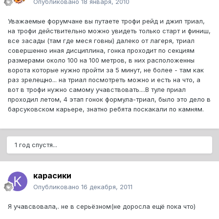
Опубликовано
18 января, 2010
Уважаемые форумчане вы путаете трофи рейд и джип триал,
на трофи действительно можно увидеть только старт и финиш,
все засады (там где меся говны) далеко от лагеря, триал
совершенно иная дисциплина, гонка проходит по секциям
размерами около 100 на 100 метров, в них расположенны
ворота которые нужно пройти за 5 минут, не более - там как
раз зрелещно... на триал посмотреть можно и есть на что, а
вот в трофи нужно самому учавствовать....В туле приал
проходил летом, 4 этап гонок формула-триал, было это дело в
барсуковском карьере, знатно ребята поскакали по камням.
1 год спустя...
карасики
Опубликовано
16 декабря, 2011
Я учавсвовала,. не в серьёзном(не доросла ещё пока что)