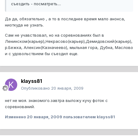
съездить - посматреть....
Да да, обязательно , а то в последнее время мало анонса,
ниоткуда не узнать.
Сам не учавствовал, но на соревнованиях был в
Ленинском(карьер),Некрасово(карьер),Демидовский(карьер),
р.Бежка, Алексин(Казначеево), мыльная гора, Дубна, Маслово
и с удовольствием бы съездил еще.
klayss81
Опубликовано
20 января, 2009
нет не моя. знакомого.завтра выложу кучу фоток с
соревнований.
Изменено
20 января, 2009
пользователем klayss81