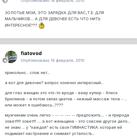
Опубликовано
18 февраля, 2010
ЗОЛОТЫЕ МОИ, ЭТО ЗАРЯДКА ДЛЯ ВАС,Т.Е. ДЛЯ
МАЛЬЧИКОВ.... А ДЛЯ ДЕВОЧЕК ЕСТЬ ЧТО НИТЬ
ИНТЕРЕСНОЕ???
fiatovod
Опубликовано
19 февраля, 2010
прикольно... слов нет...
а вот для девочек? вопрос конечно интересный...
для глаз женщин это что-то вроде - веер купюр - блеск
брюликов - а потом запах цветов - нежный массаж тела - ...
или может я ошибаюсь...????
мужчинам очень легко - -- -- --- -- предложить.... - и природа
зовет!!!!! зовет!!! .... а вот женьщина - это совсем другое дело...
не знаю ... у "каждой" есть своя ГИМНАСТИКА: которая ей
подымает настроение и снимает усталость...