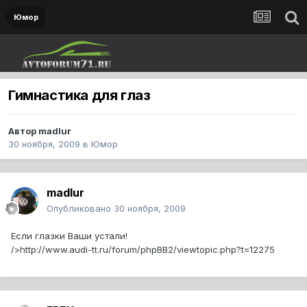
Юмор
Гимнастика для глаз
Автор
madlur
30 ноября, 2009
в
Юмор
madlur
Опубликовано
30 ноября, 2009
Если глазки Ваши устали!
/>http://www.audi-tt.ru/forum/phpBB2/viewtopic.php?t=12275