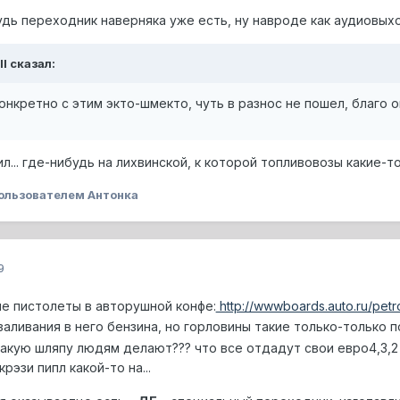
дь переходник наверняка уже есть, ну навроде как аудиовыход 
ll сказал:
конкретно с этим экто-шмекто, чуть в разнос не пошел, благо 
лил... где-нибудь на лихвинской, к которой топливовозы какие-
ользователем Антонка
9
кие пистолеты в авторушной конфе:
http://wwwboards.auto.ru/petro
заливания в него бензина, но горловины такие только-только 
акую шляпу людям делают??? что все отдадут свои евро4,3,2 
рэзи пипл какой-то на...