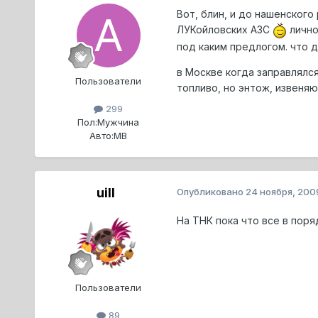
Вот, блин, и до нашенског
ЛУКойловских АЗС
лично
под каким предлогом. что 
в Москве когда заправлялся
Пользователи
топливо, но энтож, извеняюс
299
Пол:
Мужчина
Авто:
МВ
uill
Опубликовано
24 ноября, 200
На ТНК пока что все в поря
Пользователи
89