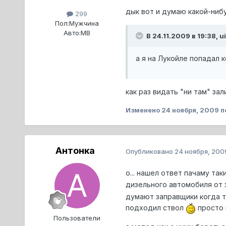
дык вот и думаю какой-нибу
299
Пол:
Мужчина
Авто:
МВ
В 24.11.2009 в 19:38, ui
а я на Лукойле попадал 
как раз видать "ни там" за
Изменено
24 ноября, 2009
п
Антонка
Опубликовано
24 ноября, 200
о... нашел ответ пачаму та
дизельного автомобиля от 
думают заправщики когда т
подходил ствол
просто к
Пользователи