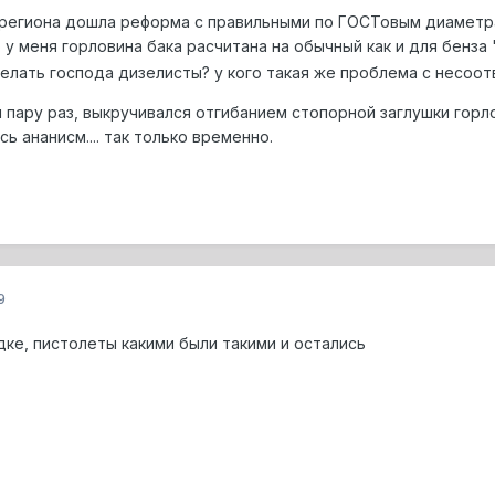
о региона дошла реформа с правильными по ГОСТовым диаметр
 у меня горловина бака расчитана на обычный как и для бенза
делать господа дизелисты? у кого такая же проблема с несоо
 пару раз, выкручивался отгибанием стопорной заглушки горл
ь ананисм.... так только временно.
9
дке, пистолеты какими были такими и остались