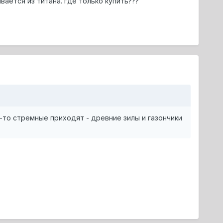
ается из титана. где только купить???
ие-то стремные приходят - древние зилы и газончики