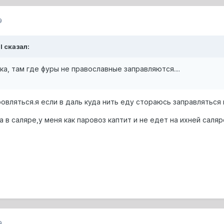
9
ll сказал:
ка, там где фуры не православные заправляются....
овляться.я если в даль куда нить еду стораюсь заправляться 
 в саляре,у меня как паровоз каптит и не едет на ихней саляр
9