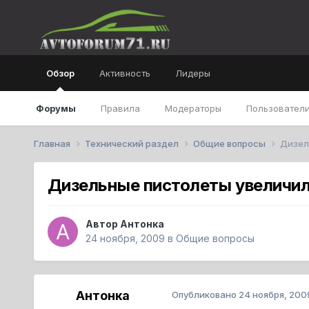
Обзор
Активность
Лидеры
Форумы
Правила
Модераторы
Пользователи
Главная
Технический раздел
Общие вопросы
Дизел
Дизельные пистолеты увеличил
Автор
Антонка
24 ноября, 2009
в
Общие вопросы
Антонка
Опубликовано
24 ноября, 200