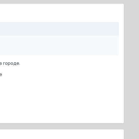
в городе.
е