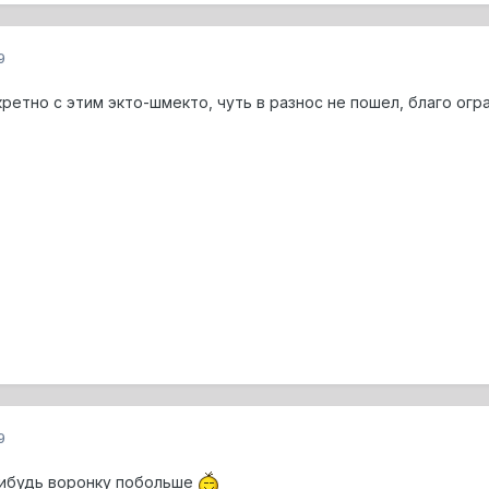
9
кретно с этим экто-шмекто, чуть в разнос не пошел, благо ог
9
нибудь воронку побольше