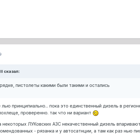
9
ll сказал:
орядке, пистолеты какими были такими и остались
лью принципиально... пока это единственный дизель в регион
похлеще, проверенно. так что ни вариант
на некоторых ЛУКовских АЗС некачественный дизель впаривают
омендованных - рязанка и у автосатнции, а там как раз нью п