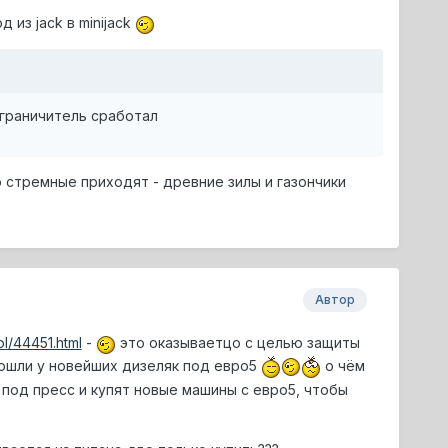
из jack в minijack
ограничитель сработал
то стремные приходят - древние зилы и газончики
Автор
l/44451.html
-
это оказываетцо с целью защиты
пошли у новейших дизеляк под евро5
о чём
под пресс и купят новые машины с евро5, чтобы