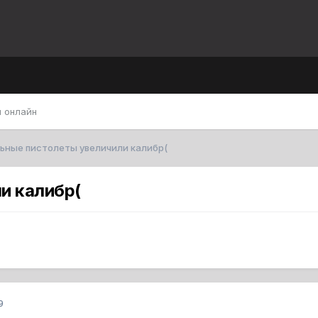
 онлайн
ьные пистолеты увеличили калибр(
и калибр(
9