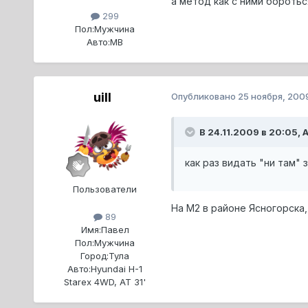
а метод как с ними бороть
299
Пол:
Мужчина
Авто:
МВ
uill
Опубликовано
25 ноября, 200
В 24.11.2009 в 20:05, 
как раз видать "ни там" 
Пользователи
На M2 в районе Ясногорска,
89
Имя:
Павел
Пол:
Мужчина
Город:
Тула
Авто:
Hyundai H-1
Starex 4WD, AT 31'