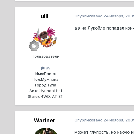
uill
Опубликовано
24 ноября, 200
а я на Лукойле попадал кон
Пользователи
89
Имя:
Павел
Пол:
Мужчина
Город:
Тула
Авто:
Hyundai H-1
Starex 4WD, AT 31'
Wariner
Опубликовано
24 ноября, 200
может глупость, но какую 