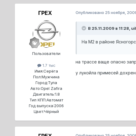
ГРЕХ
Опубликовано
25 ноября, 200
В 25.11.2009 в 11:28, ui
На M2 в районе Ясногорс
Пользователи
на трассе ваще опасно запр
1.7 тыс
Имя:
Серёга
у лукойла примесей дохрена
Пол:
Мужчина
Город:
Тула
Авто:
Opel Zafira
Двигатель:
1.8
Тип КПП:
Автомат
Год выпуска:
2006
Цвет:
Чёрный
ГРЕХ
Опубликовано
25 ноября, 200