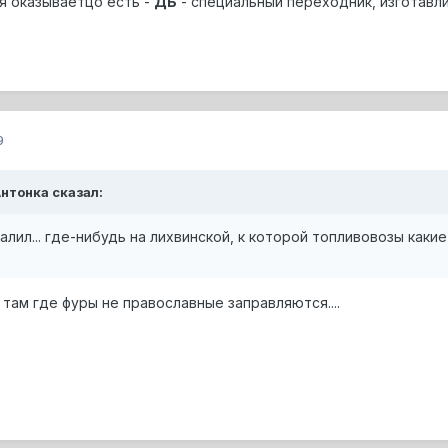
ся оказываетцо есть -
ДБ
- специальный переходник, изготавлив
9
Антонка сказал:
залил... где-нибудь на лихвинской, к которой топливовозы как
 там где фуры не православные заправляются....