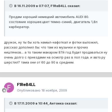
В 16.11.2009 в 07:07, F1ReB4LL сказал:
Продам хороший немецкий автомобиль AUDI 80.
состояние хорошее.цвет темно-синий, двигатель 1,8л
карбюратор.
дружок, ну ты бы хоть намыл-нафоткал и фотки выложил,
рассказ дополнил бы: что там из музычки и прочих
ништячков... а то таким макаром 87й год будет продаваться ну
очень долго с приездами на осмотр раз в пол года. и авто.ру
шерстил? тама они от 60 до 90 в среднем.
F1ReB4LL
Опубликовано
18 ноября, 2009
В 17.11.2009 в 10:44, Антонка сказал: