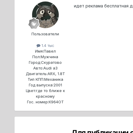
идет реклама бесплатная д
Пользователи
1.4 тыс
Имя:
Павел
Пол:
Мужчина
Город:
Скуратово
Авто:
Audi a3
Двигатель:
ARX, 1.8T
Тип КПП:
Механика
Год выпуска:
2001
Цвет:
где то ближе к
красному
Гос. номер:
К964ОТ
Для публикации 