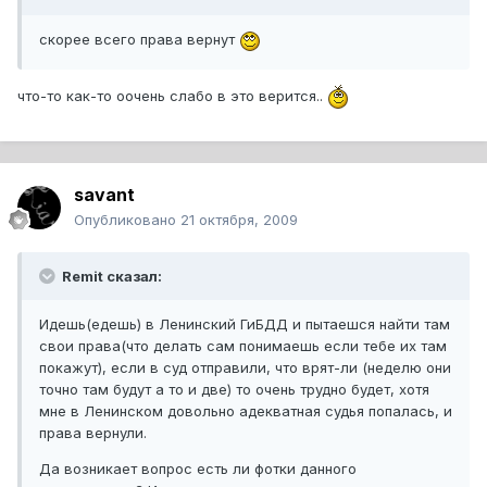
скорее всего права вернут
что-то как-то оочень слабо в это верится..
savant
Опубликовано
21 октября, 2009
Remit сказал:
Идешь(едешь) в Ленинский ГиБДД и пытаешся найти там
свои права(что делать сам понимаешь если тебе их там
покажут), если в суд отправили, что врят-ли (неделю они
точно там будут а то и две) то очень трудно будет, хотя
мне в Ленинском довольно адекватная судья попалась, и
права вернули.
Да возникает вопрос есть ли фотки данного