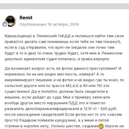
Remit
Опубликовано
19 октября, 2009
Идешь(едешь) в Ленинский ГиБДД и пытаешся найти там свои
права(что делать сам понимаешь если тебе их там покажут),
если в суд отправили, что врят-ли (неделю они точно там
будут а то и две) то очень трудно будет, хотя мне в Ленинском
довольно адекватная судья попалась, и права вернули.
Да возникает вопрос есть ли фотки данного преступления? И
нормально ли на них видно местность, номера? А то
инкриминируют лишение а на фотке и не видно где ты ехал, по
сельской дороге или по трассе М2,4,6 а 90 или 110 это
существенно! Да и полюбос должны быть свидетели в
машине, если дойдёт до суда. Мне к примеру записали
вообще другое место нарушения ПДД это и помогло
развалить дело(переквалифицировали в 12.15 ч1 - 500 руб)
после нахождения свидетелей! Если фоток нет то это совсем
просто! Радаром поймали кукурузник, а у меня и пятой
ступени в коропке нету, (только шестая, седьмая
Короче не