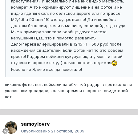
преступления? И нормально ли на них видно местность,
номера? А то инкриминируют лишение а на фотке и не
видно где ты ехал, по сельской дороге или по трассе
М2,4,6 а 90 или 110 это существенно! Да и полюбос
должны быть свидетели в машине, если дойдёт до суда.
Мне к примеру записали вообще другое место
нарушения ПДД это и помогло развалить
дело(переквалифицировали в 12.15 ч1 - 500 руб) после
нахождения свидетелей! Если фоток нет то это совсем
просто! Радаром поймали кукурузник, а у меня и пятой
ступени в коропке нету, (только шестая, седьмая
Короче не Я, мне всегда помогало!
никаких фоток нет, поймали на обычный радар. в протоколе не
указан номер радара, только время и скорость. свидетелей
нет
samoylovrv
Опубликовано
21 октября, 2009