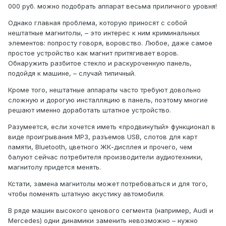
000 руб. можно подобрать аппарат весьма приличного уровня!
Однако главная проблема, которую приносят с собой
нештатные магнитолы, – это интерес к ним криминальных
элементов: по­просту говоря, воровство. Любое, даже самое
простое устройство как магнит притягивает воров.
Обнаружить разбитое стекло и раскуроченную панель,
подойдя к машине, – случай типичный.
Кроме того, нештатные аппараты часто требуют довольно
сложную и дорогую инсталляцию в панель, поэтому многие
решают именно доработать штатное устройство.
Разумеется, если хочется иметь «продвинутый» функ­ционал в
виде проигрывания МР3, разъемов USB, слотов для карт
памяти, Bluetooth, цветного ЖК-дисплея и прочего, чем
балуют сейчас потребителя производители аудиотехники,
магнитолу придется менять.
Кстати, замена магнитолы может потребоваться и для того,
чтобы поменять штатную акустику автомобиля.
В ряде машин высокого ценового сегмента (например, Audi и
Mercedes) одни динамики заменить невозможно – нужно