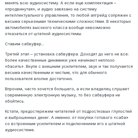
менять всю аудиосистему. А если еще комплектация –
«продвинутая», и аудио завязано на систему
интеллектуального управления, то любой апгрейд сопряжен с
весьма серьезными техническими сложностями. В некоторых
автомобилях высокого класса вообще невозможно
отказаться от штатной аудиосистемы.
Ставим сабвуфер...
Третий этап – установка сабвуфера. Доходят до него не все:
более качественные динамики уже начинают неплохо
«басить». Вкупе с внешним усилителем, звук и так получается
весьма качественным и чистым, что для обычного
пользователя вполне достаточно.
Впрочем, часто хочется большего, а если владелец слушает
современную электронную музыку, то без саб­вуфера не
обойтись.
Кстати, предостережем читателей от подростковых глупостей
и выброшенных денег. А именно: от покупки готового «саба»
со встроенным усилителем и подключением его к штатной
аудиосистеме.