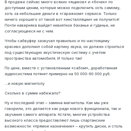
В продаже сейчас много всяких «ящиков» и «бочек» по
доступным ценам, которые можно подключить хоть самому,
хоть за небольшие деньги в «гаражном» сервисе. Только
ничего хорошего от такой вот «инсталляции» не получится!
Почти наверняка выйдет невнятное баханье и гуденье, не
согласующееся ни с чем.
Чтобы сабвуфер зазвучал правильно и по-настояцему
красиво дополнил собой картину звука, он должен строиться
под существующую акустическую систему с учетом
пространства автомобиля. И только так!
По цене, вместе с установленным «сабом», доработанная
аудиосистема потянет примерно на 50 000-90 000 руб.
…и новую магнитолу
Сколько в сумме набежало?
Ну и последний этап – замена магнитолы. Как мы уже
говорили, это делается как ради нового функцио­нала, так и
звучания самого аппарата. Кстати, многие устройства
высокого класса предоставляют лишь спартанские
возможности: «прямое назначение» – крутить диски, и столь