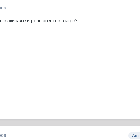
009
 в экипаже и роль агентов в игре?
009
Авт