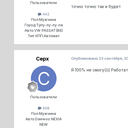
Пользователи
точно точно так и будет
442
Пол:
Мужчина
Город:
Тулу-лу-лу-ла
Авто:
VW PASSAT(B6)
Тип КПП:
Автомат
Cepx
Опубликовано
23 сентября, 2
Я 100% не смогу(((( Работа
Пользователи
668
Пол:
Мужчина
Авто:
Daewoo NEXIA
NEW