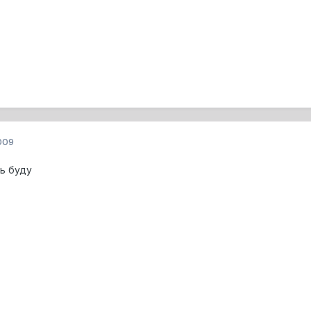
009
ть буду