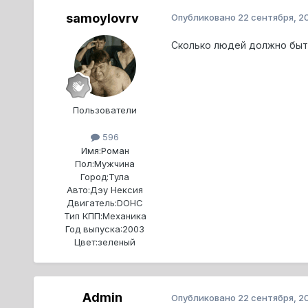
samoylovrv
Опубликовано
22 сентября, 2
Сколько людей должно быть
Пользователи
596
Имя:
Роман
Пол:
Мужчина
Город:
Тула
Авто:
Дэу Нексия
Двигатель:
DOHC
Тип КПП:
Механика
Год выпуска:
2003
Цвет:
зеленый
Admin
Опубликовано
22 сентября, 2