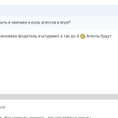
ть в экипаже и роль агентов в игре?
человека (водитель и штурман) а так до 4
Агенты будут
009
ть без команды остаюсь, так что пойду в агенты