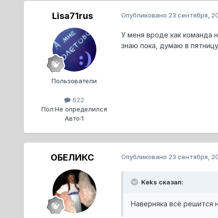
Lisa71rus
Опубликовано
23 сентября, 2
У меня вроде как команда н
знаю пока, думаю в пятниц
Пользователи
622
Пол:
Не определился
Авто:
1
ОБЕЛИКС
Опубликовано
23 сентября, 2
Keks сказал:
Наверняка всё решится н