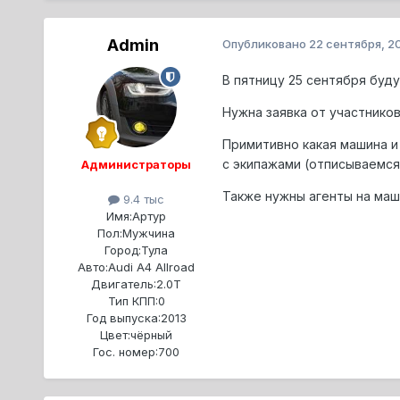
Admin
Опубликовано
22 сентября, 2
В пятницу 25 сентября буду
Нужна заявка от участников
Примитивно какая машина и
с экипажами (отписываемся
Администраторы
Также нужны агенты на маш
9.4 тыс
Имя:
Артур
Пол:
Мужчина
Город:
Тула
Авто:
Audi A4 Allroad
Двигатель:
2.0T
Тип КПП:
0
Год выпуска:
2013
Цвет:
чёрный
Гос. номер:
700