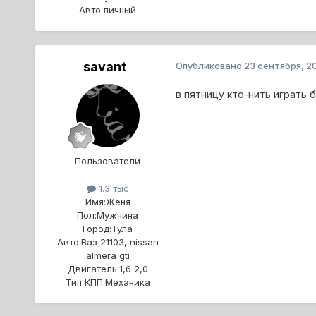
Авто:
личный
savant
Опубликовано
23 сентября, 2
в пятницу кто-нить играть 
Пользователи
1.3 тыс
Имя:
Женя
Пол:
Мужчина
Город:
Тула
Авто:
Ваз 21103, nissan
almera gti
Двигатель:
1,6 2,0
Тип КПП:
Механика