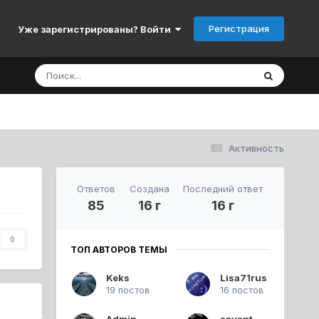
Регистрация
Уже зарегистрированы? Войти
Активность
Ответов
Создана
Последний ответ
85
16 г
16 г
0
ТОП АВТОРОВ ТЕМЫ
Keks
Lisa71rus
19 постов
16 постов
Admin
savant