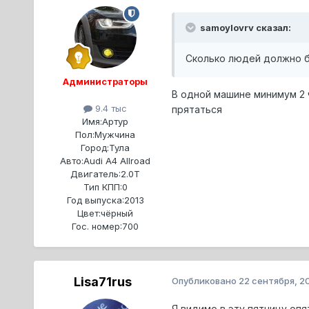
samoylovrv сказал:
Сколько людей должно бы
Администраторы
В одной машине минимум 2 
9.4 тыс
прятаться
Имя:
Артур
Пол:
Мужчина
Город:
Тула
Авто:
Audi A4 Allroad
Двигатель:
2.0T
Тип КПП:
0
Год выпуска:
2013
Цвет:
чёрный
Гос. номер:
700
Lisa71rus
Опубликовано
22 сентября, 2
Я видимо в эту пятницу опя