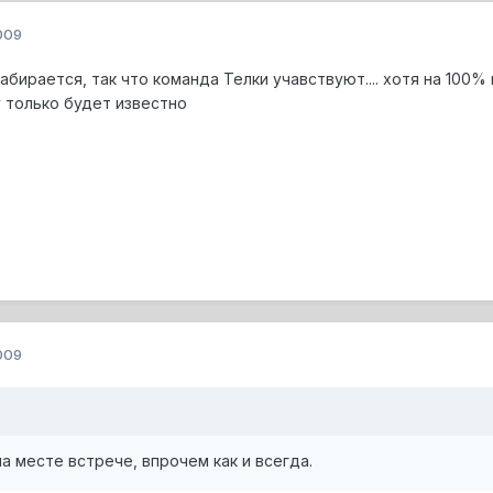
009
абирается, так что команда Телки учавствуют.... хотя на 100% 
у только будет известно
009
а месте встрече, впрочем как и всегда.