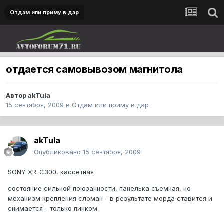
Отдам или приму в дар
отдается самовывозом магнитола
Автор
akTula
15 сентября, 2009
в
Отдам или приму в дар
akTula
Опубликовано
15 сентября, 2009
SONY XR-C300, кассетная
состояние сильной поюзанности, панелька съемная, но
механизм крепления сломан - в результате морда ставится и
снимается - только пинком.