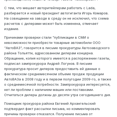
С тем, что мешает авторитейлерам работать с Lada,
разбирается и новый президент автогиганта Игорь Комаров.
На совещании на заводе в среду он не исключил, что схема
расчетов с дилерами может быть изменена, отмечает
издание.
Причинами проверки стали "публикации в СМИ о
невозможности приобрести товарные автомобили ООО
"АвтоВАЗ", говорится в письме прокуратуры Автозаводского
района Тольятти, адресованном дилерам концерна.
Обращение, копия которого имеется в распоряжении газеты,
подписал зампрокурора Андрей Логунов. В письме
прокуратура просит дилеров предоставить ей данные о
фактическом среднемесячном объеме продаж продукции
АвтоВАЗа в 2008 году и в первом полугодии 2009-го, а также
о среднемесячной потребности. Зампрокурора интересуется,
нет ли проблем с наличием машин или поставками.
Отчитаться дилеры должны до десяти утра сегодняшнего дня.
Помощник прокурора района Евгений Архангельский
подтвердил факт рассылки письма, но комментировать
причины проверки отказался. Получение письма от