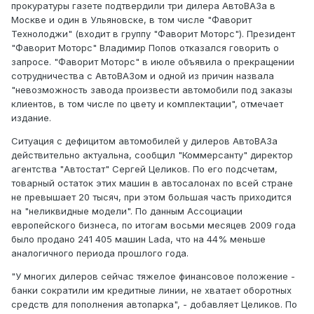
прокуратуры газете подтвердили три дилера АвтоВАЗа в
Москве и один в Ульяновске, в том числе "Фаворит
Технолоджи" (входит в группу "Фаворит Моторс"). Президент
"Фаворит Моторс" Владимир Попов отказался говорить о
запросе. "Фаворит Моторс" в июле объявила о прекращении
сотрудничества с АвтоВАЗом и одной из причин назвала
"невозможность завода произвести автомобили под заказы
клиентов, в том числе по цвету и комплектации", отмечает
издание.
Ситуация с дефицитом автомобилей у дилеров АвтоВАЗа
действительно актуальна, сообщил "Коммерсанту" директор
агентства "Автостат" Сергей Целиков. По его подсчетам,
товарный остаток этих машин в автосалонах по всей стране
не превышает 20 тысяч, при этом большая часть приходится
на "неликвидные модели". По данным Ассоциации
европейского бизнеса, по итогам восьми месяцев 2009 года
было продано 241 405 машин Lada, что на 44% меньше
аналогичного периода прошлого года.
"У многих дилеров сейчас тяжелое финансовое положение -
банки сократили им кредитные линии, не хватает оборотных
средств для пополнения автопарка", - добавляет Целиков. По