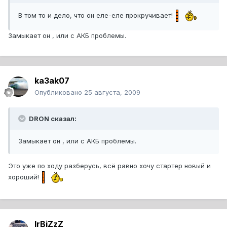
В том то и дело, что он еле-еле прокручивает!
Замыкает он , или с АКБ проблемы.
ka3ak07
Опубликовано
25 августа, 2009
DRON сказал:
Замыкает он , или с АКБ проблемы.
Это уже по ходу разберусь, всё равно хочу стартер новый и
хороший!
IrBiZzZ