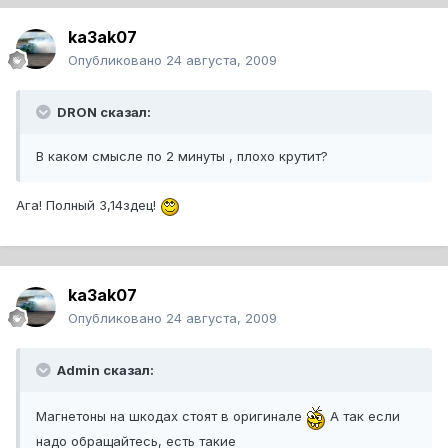
ka3ak07
Опубликовано
24 августа, 2009
DRON сказал:
В каком смысле по 2 минуты , плохо крутит?
Ага! Полный 3,14здец!
ka3ak07
Опубликовано
24 августа, 2009
Admin сказал:
Магнетоны на шкодах стоят в оригинале
А так если
надо обращайтесь, есть такие