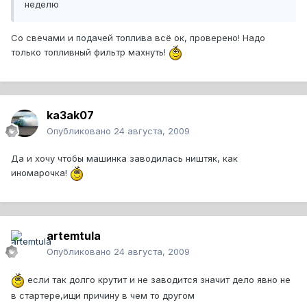
неделю
Со свечами и подачей топлива всё ок, проверено! Надо
только топливный фильтр махнуть!
ka3ak07
Опубликовано
24 августа, 2009
Да и хочу чтобы машинка заводилась ништяк, как
иномарочка!
artemtula
Опубликовано
24 августа, 2009
если так долго крутит и не заводится значит дело явно не
в стартере,ищи причину в чем то другом