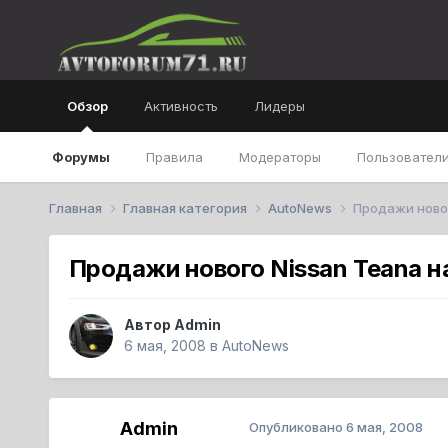
Обзор
Активность
Лидеры
Форумы
Правила
Модераторы
Пользователи
Главная
Главная категория
AutoNews
Продажи новог
Продажи нового Nissan Teana н
Автор
Admin
6 мая, 2008
в
AutoNews
Admin
Опубликовано
6 мая, 2008