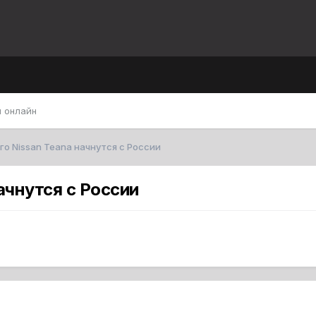
 онлайн
о Nissan Teana начнутся с России
ачнутся с России