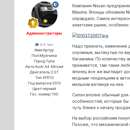
Компания Nissan предприня
Maxima. Японцы обновили N
оправдало. Самое интересн
азиатские рынки, особенно 
Администраторы
9.4 тыс
Надо признать, изменение 
Имя:
Артур
огромные, вытянутые по ве
Пол:
Мужчина
багажника. По количеству 
Город:
Тула
приживется, там такие любя
Авто:
Audi A4 Allroad
японец все же выглядит до
Двигатель:
2.0T
Тип КПП:
0
модным тенденциям в автом
Год выпуска:
2013
мельком взглянув на нее.
Цвет:
чёрный
Гос. номер:
700
Салон вполне обычный для 
особенностей, которые бы 
чуть ближе к началу продаж
На выбор российским покупа
Похоже, что механической 