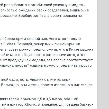
ений российских автолюбителей успешную модель
 полностью ожиданий своих создателей, видимо, не
 россияне. Вообще же Teana ориентирована на
л более оригинальный вид. Чего стоят только
 S-class. Пожалуй, фонарями и линией крышки
eana, сразу можно предположить, что в Китае машина
найти много общих черт с различными авто, этот
ие от предыдущей модели, эта вполне соответствует
“национальность” машины можно определить, просто
тной езды, есть. Никаких отличительных
озможно, они и есть, просто известно о них станет
гателей: объемом 2,5 и 3,5 литра, оба – V6.
й вариатор Xtronic. В принципе, для седана бизнес-