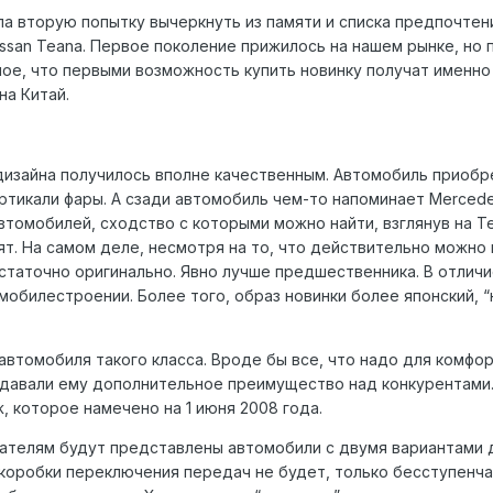
ла вторую попытку вычеркнуть из памяти и списка предпочт
issan Teana. Первое поколение прижилось на нашем рынке, но
ое, что первыми возможность купить новинку получат именно
на Китай.
дизайна получилось вполне качественным. Автомобиль приобре
ртикали фары. А сзади автомобиль чем-то напоминает Mercedes
автомобилей, сходство с которыми можно найти, взглянув на T
т. На самом деле, несмотря на то, что действительно можно 
статочно оригинально. Явно лучше предшественника. В отлич
обилестроении. Более того, образ новинки более японский, 
автомобиля такого класса. Вроде бы все, что надо для комфор
давали ему дополнительное преимущество над конкурентами. В
, которое намечено на 1 июня 2008 года.
телям будут представлены автомобили с двумя вариантами дви
коробки переключения передач не будет, только бесступенчаты