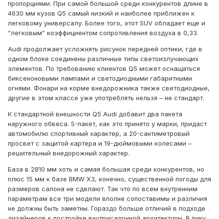
пропорциями. При самой большой среди конкурентов длине в
4630 мм кузов Q5 самый низкий и наиболее приближен к
легковому универсалу. Более того, этот SUV обладает еще и
“легковым” коэффициентом сопротивления воздуха в 0,33.
Audi продолжает усложнять рисунок передней оптики, где в
одном блоке соединены различные типы светоизлучающих
элементов. По требованию клиентов Q5 может оснащаться
биксеноновыми лампами и светодиодными габаритными
огнями. Фонари на корме внедорожника также светодиодные,
другие в этом классе уже употреблять нельзя – не стандарт.
К стандартной внешности Q5 Audi добавит два пакета
наружного обвеса. S-пакет, как это принято у марки, придаст
автомобилю спортивный характер, а 20-сантиметровый
просвет с защитой картера и 19-дюймовыми колесами –
решительный внедорожный характер.
База в 2810 мм хоть и самая большая среди конкурентов, но
плюс 15 мм к базе BMW X3, конечно, существенной погоды для
размеров салона не сделают. Так что по всем внутренним
параметрам все три модели вполне сопоставимы и различия
не должны быть заметны. Гораздо больше отличий в подходе
дизайнеров к постройке внутрисалонной архитектуры. В пику