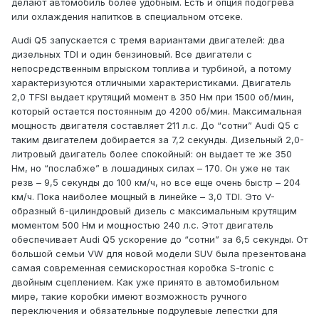
делают автомобиль более удобным. Есть и опция подогрева
или охлаждения напитков в специальном отсеке.
Audi Q5 запускается с тремя вариантами двигателей: два
дизельных TDI и один бензиновый. Все двигатели с
непосредственным впрыском топлива и турбиной, а потому
характеризуются отличными характеристиками. Двигатель
2,0 TFSI выдает крутящий момент в 350 Нм при 1500 об/мин,
который остается постоянным до 4200 об/мин. Максимальная
мощность двигателя составляет 211 л.с. До “сотни” Audi Q5 с
таким двигателем добирается за 7,2 секунды. Дизельный 2,0-
литровый двигатель более спокойный: он выдает те же 350
Нм, но “послабже” в лошадиных силах – 170. Он уже не так
резв – 9,5 секунды до 100 км/ч, но все еще очень быстр – 204
км/ч. Пока наиболее мощный в линейке – 3,0 TDI. Это V-
образный 6-цилиндровый дизель с максимальным крутящим
моментом 500 Нм и мощностью 240 л.с. Этот двигатель
обеспечивает Audi Q5 ускорение до “сотни” за 6,5 секунды. От
большой семьи VW для новой модели SUV была презентована
самая современная семискоростная коробка S-tronic с
двойным сцеплением. Как уже принято в автомобильном
мире, такие коробки имеют возможность ручного
переключения и обязательные подрулевые лепестки для