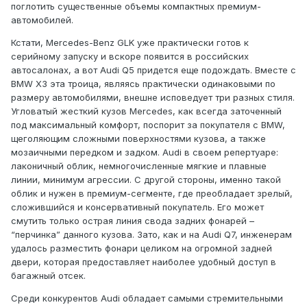
поглотить существенные объемы компактных премиум-
автомобилей.
Кстати, Mercedes-Benz GLK уже практически готов к
серийному запуску и вскоре появится в российских
автосалонах, а вот Audi Q5 придется еще подождать. Вместе с
BMW X3 эта троица, являясь практически одинаковыми по
размеру автомобилями, внешне исповедует три разных стиля.
Угловатый жесткий кузов Mercedes, как всегда заточенный
под максимальный комфорт, поспорит за покупателя с BMW,
щеголяющим сложными поверхностями кузова, а также
мозаичными передком и задком. Audi в своем репертуаре:
лаконичный облик, немногочисленные мягкие и плавные
линии, минимум агрессии. С другой стороны, именно такой
облик и нужен в премиум-сегменте, где преобладает зрелый,
сложившийся и консервативный покупатель. Его может
смутить только острая линия свода задних фонарей –
“перчинка” данного кузова. Зато, как и на Audi Q7, инженерам
удалось разместить фонари целиком на огромной задней
двери, которая предоставляет наиболее удобный доступ в
багажный отсек.
Среди конкурентов Audi обладает самыми стремительными