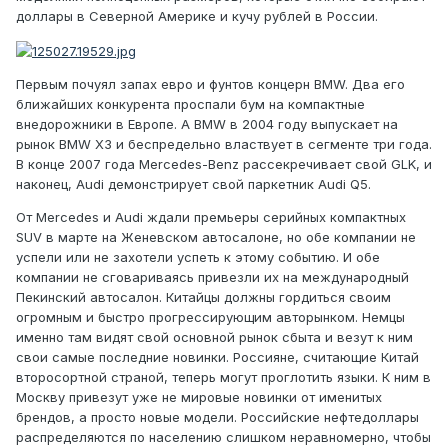
доллары в Северной Америке и кучу рублей в России.
Первым почуял запах евро и фунтов концерн BMW. Два его
ближайших конкурента проспали бум на компактные
внедорожники в Европе. А BMW в 2004 году выпускает на
рынок BMW X3 и беспредельно властвует в сегменте три года.
В конце 2007 года Mercedes-Benz рассекречивает свой GLK, и
наконец, Audi демонстрирует свой паркетник Audi Q5.
От Mercedes и Audi ждали премьеры серийных компактных
SUV в марте на Женевском автосалоне, но обе компании не
успели или не захотели успеть к этому событию. И обе
компании не сговариваясь привезли их на международный
Пекинский автосалон. Китайцы должны гордиться своим
огромным и быстро прогрессирующим авторынком. Немцы
именно там видят свой основной рынок сбыта и везут к ним
свои самые последние новинки. Россияне, считающие Китай
второсортной страной, теперь могут проглотить языки. К ним в
Москву привезут уже не мировые новинки от именитых
брендов, а просто новые модели. Российские нефтедоллары
распределяются по населению слишком неравномерно, чтобы