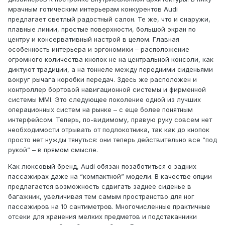
мрачным готическим интерьерам конкурентов Audi
предлагает светлый радостный салон. Те же, что и снаружи,
плавные линии, простые поверхности, большой экран по
центру и консервативный настрой в целом. Главная
особенность интерьера и эргономики – расположение
огромного количества кнопок не на центральной консоли, как
диктуют традиции, а на тоннеле между передними сиденьями
вокруг рычага коробки передач. Здесь же расположен и
контроллер бортовой навигационной системы и фирменной
системы MMI. Это следующее поколение одной из лучших
операционных систем на рынке – с еще более понятным
интерфейсом. Теперь, по-видимому, правую руку совсем нет
необходимости отрывать от подлокотника, так как до кнопок
просто нет нужды тянуться: они теперь действительно все “под
рукой” – в прямом смысле.
Как люксовый бренд, Audi обязан позаботиться о задних
пассажирах даже на “компактной” модели. В качестве опции
предлагается возможность сдвигать заднее сиденье в
багажник, увеличивая тем самым пространство для ног
пассажиров на 10 сантиметров. Многочисленные практичные
отсеки для хранения мелких предметов и подстаканники