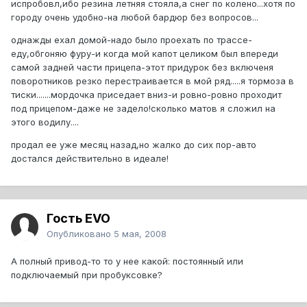
испробовл,ибо резина летняя стояла,а снег по колено...хотя по
городу очень удобно-на любой бардюр без вопросов...
однажды ехал домой-надо было проехать по трассе-
еду,обгоняю фуру-и когда мой капот целиком был впереди
самой задней части прицепа-этот придурок без включеня
поворотников резко перестраивается в мой ряд.....я тормоза в
тиски.......мордочка приседает вниз-и ровно-ровно проходит
под прицепом-даже не задело!сколько матов я сложил на
этого водилу....
продал ее уже месяц назад,но жалко до сих пор-авто
достался действительно в идеале!
Гость EVO
Опубликовано
5 мая, 2008
А полный привод-то то у нее какой: постоянный или
подключаемый при пробуксовке?