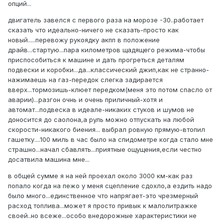
опций...
двигатель завелся с первого раза на морозе -30..работает
сказать что идеально-ничего не сказать-просто как
новый.....перевожу рукоядку акпп в положение
драйв...стартую...пара километров щадящего режима-чтобы
приспособиться к машине и дать прогреться деталям
подвески и коробки...да...классический джип,как не странно-
нажимаешь на газ-передок слегка задирается
вверх...тормозишь-клюет передком(меня это потом спасло от
аварии)...разгон очнь и очень приличный-хотя и
автомат...подвеска в идеале-никаких стуков и шумов не
доносится до саолона,а руль можно отпускать на любой
скорости-никакого биения... выбрал ровную прямую-втопил
гашетку....100 миль в час было на спидометре когда стало мне
страшно...начал сбавлять...приятные ощущения,если честно
досатвила машина мне...
в общей сумме я на ней проехал около 3000 км-как раз
попало когда на пежо у меня сцепление сдохло,а ездить надо
было много...единственное что напрягает-это чрезмерный
расход топлива...может я просто привык к малолитражке
своей..но всеже...особо внедорожные характеристики не