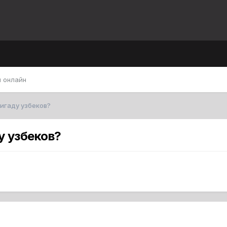
 онлайн
игаду узбеков?
у узбеков?