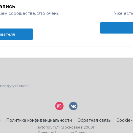
апись
шем сообществе. Это очень
Уже есть
ователя
игаду узбеков?
Политика конфиденциальности
Обратная связь
Cookie
avtoforum71.ru основан в 2006г.
Powered by Invision Community