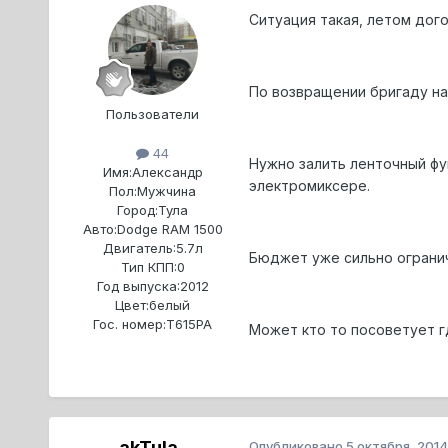
Ситуация такая, летом дого
По возвращении бригаду на
Пользователи
44
Нужно залить ленточный фу
Имя:
Александр
электромиксере.
Пол:
Мужчина
Город:
Тула
Авто:
Dodge RAM 1500
Двигатель:
5.7л
Бюджет уже сильно ограниче
Тип КПП:
0
Год выпуска:
2012
Цвет:
белый
Гос. номер:
Т615РА
Может кто то посоветует г
akTula
Опубликовано
5 октября, 2014