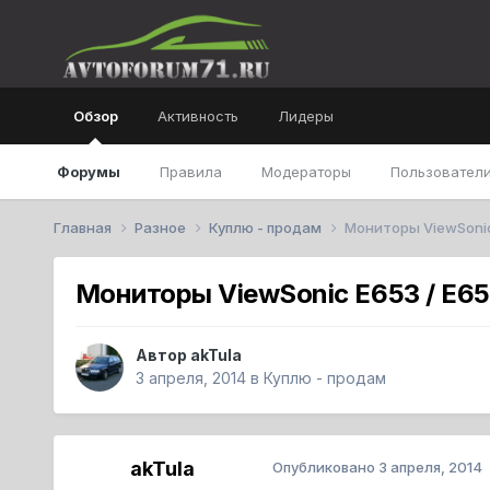
Обзор
Активность
Лидеры
Форумы
Правила
Модераторы
Пользователи
Главная
Разное
Куплю - продам
Мониторы ViewSonic
Мониторы ViewSonic E653 / E6
Автор
akTula
3 апреля, 2014
в
Куплю - продам
akTula
Опубликовано
3 апреля, 2014