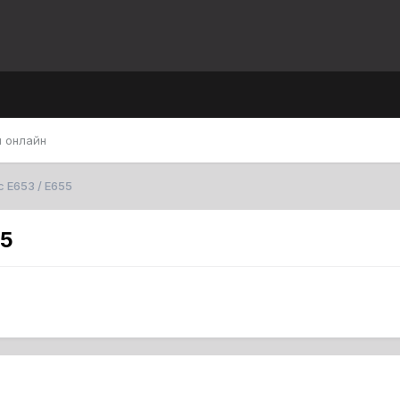
 онлайн
 E653 / E655
55