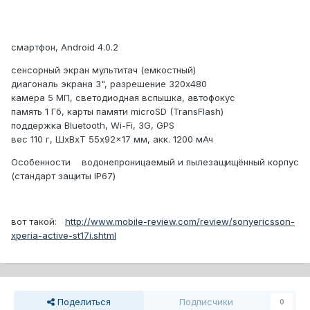
смартфон, Android 4.0.2
сенсорный экран мультитач (емкостный)
диагональ экрана 3", разрешение 320x480
камера 5 МП, светодиодная вспышка, автофокус
память 1 Гб, карты памяти microSD (TransFlash)
поддержка Bluetooth, Wi-Fi, 3G, GPS
вес 110 г, ШxВxТ 55x92x17 мм, акк. 1200 мАч
Особенности водонепроницаемый и пылезащищённый корпус
(стандарт защиты IP67)
вот такой:
http://www.mobile-review.com/review/sonyericsson-
xperia-active-st17i.shtml
Поделиться
Подписчики
0