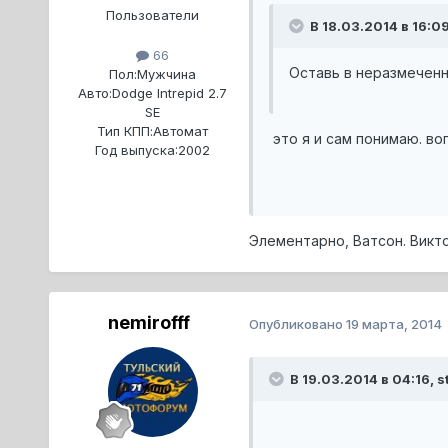
Пользователи
В 18.03.2014 в 16:09
66
Оставь в неразмеченн
Пол:
Мужчина
Авто:
Dodge Intrepid 2.7
SE
Тип КПП:
Автомат
это я и сам понимаю. во
Год выпуска:
2002
Элементарно, Ватсон. Викт
nemirofff
Опубликовано
19 марта, 2014
В 19.03.2014 в 04:16, s