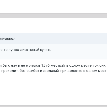
mb сказал:
о,то лучше диск новый купить
я бы с ним и не мучился. 1,5тб жесткий. в одном месте ток они
проходит. без ошибок и заеданий. при дележке в одном мест