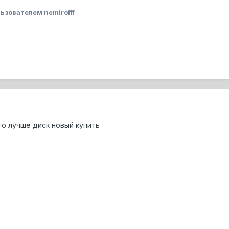
ьзователем nemirofff
то лучше диск новый купить