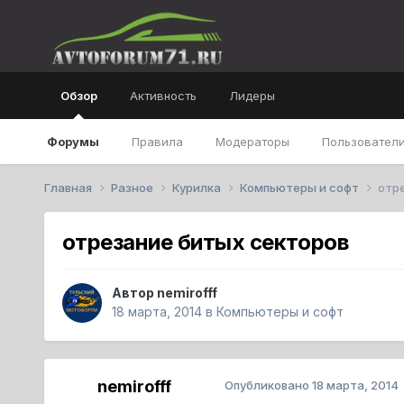
Обзор
Активность
Лидеры
Форумы
Правила
Модераторы
Пользователи
Главная
Разное
Курилка
Компьютеры и софт
отр
отрезание битых секторов
Автор
nemirofff
18 марта, 2014
в
Компьютеры и софт
nemirofff
Опубликовано
18 марта, 2014