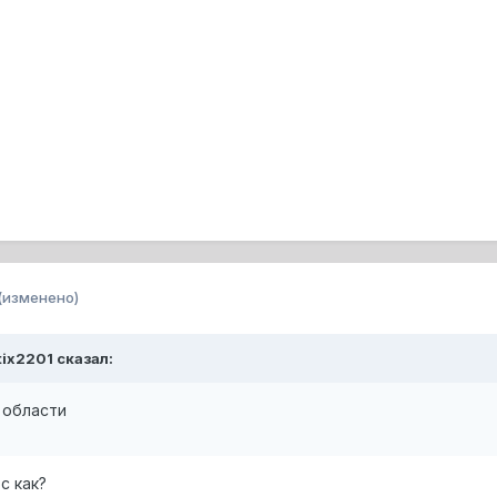
(изменено)
tix2201 сказал:
 области
с как?