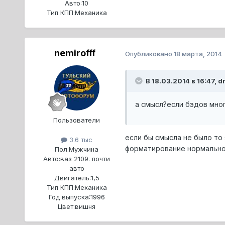
Авто:
10
Тип КПП:
Механика
nemirofff
Опубликовано
18 марта, 2014
В 18.03.2014 в 16:47, d
а смысл?если бэдов мног
Пользователи
если бы смысла не было то 
3.6 тыс
форматирование нормально 
Пол:
Мужчина
Авто:
ваз 2109. почти
авто
Двигатель:
1,5
Тип КПП:
Механика
Год выпуска:
1996
Цвет:
вишня