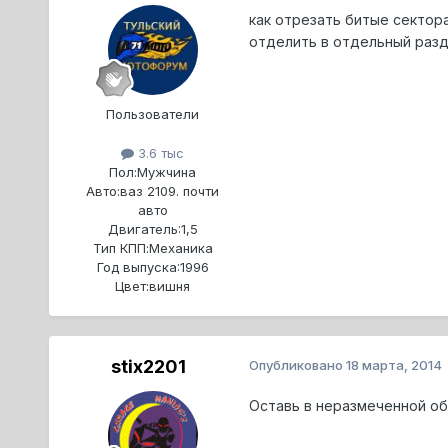
как отрезать битые сектора
отделить в отдельный разд
Пользователи
3.6 тыс
Пол:
Мужчина
Авто:
ваз 2109. почти
авто
Двигатель:
1,5
Тип КПП:
Механика
Год выпуска:
1996
Цвет:
вишня
stix2201
Опубликовано
18 марта, 2014
Оставь в неразмеченной об