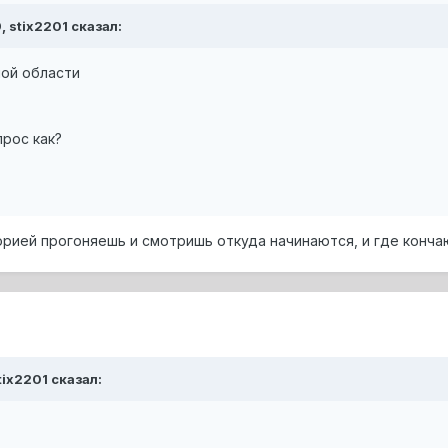
, stix2201 сказал:
ой области
прос как?
орией прогоняешь и смотришь откуда начинаются, и где конча
tix2201 сказал: