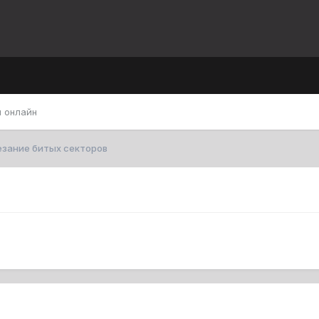
 онлайн
езание битых секторов