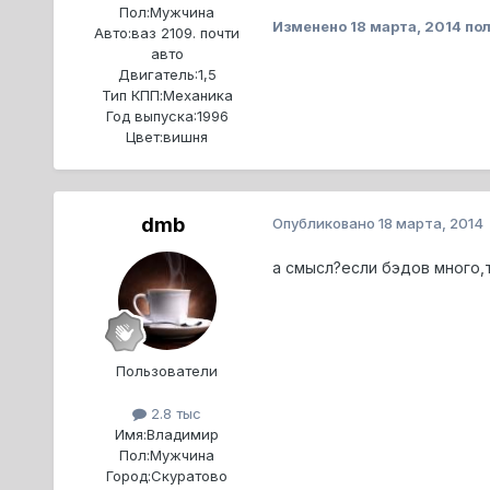
Пол:
Мужчина
Изменено
18 марта, 2014
пол
Авто:
ваз 2109. почти
авто
Двигатель:
1,5
Тип КПП:
Механика
Год выпуска:
1996
Цвет:
вишня
dmb
Опубликовано
18 марта, 2014
а смысл?если бэдов много,
Пользователи
2.8 тыс
Имя:
Владимир
Пол:
Мужчина
Город:
Скуратово