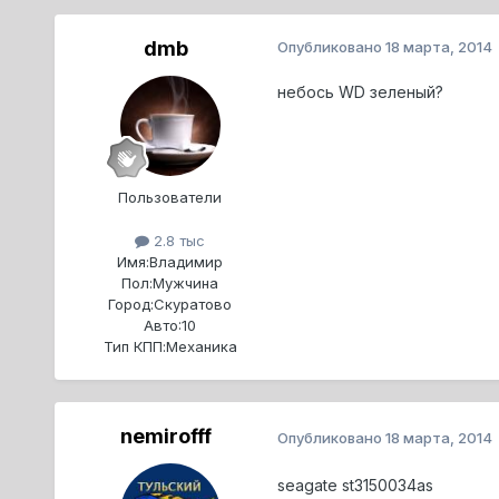
dmb
Опубликовано
18 марта, 2014
небось WD зеленый?
Пользователи
2.8 тыс
Имя:
Владимир
Пол:
Мужчина
Город:
Скуратово
Авто:
10
Тип КПП:
Механика
nemirofff
Опубликовано
18 марта, 2014
seagate st3150034as