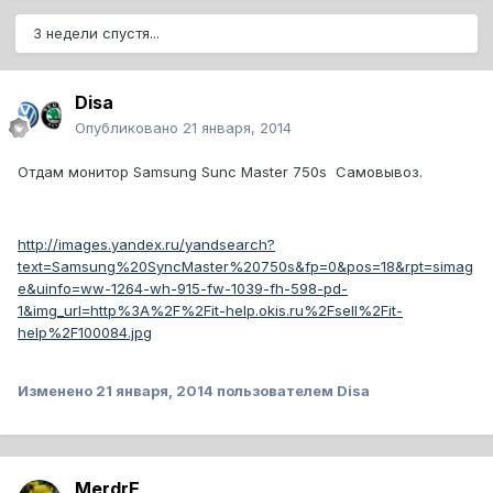
3 недели спустя...
Disa
Опубликовано
21 января, 2014
Отдам монитор Samsung Sunc Master 750s Самовывоз.
http://images.yandex.ru/yandsearch?
text=Samsung%20SyncMaster%20750s&fp=0&pos=18&rpt=simag
e&uinfo=ww-1264-wh-915-fw-1039-fh-598-pd-
1&img_url=http%3A%2F%2Fit-help.okis.ru%2Fsell%2Fit-
help%2F100084.jpg
Изменено
21 января, 2014
пользователем Disa
MerdrE