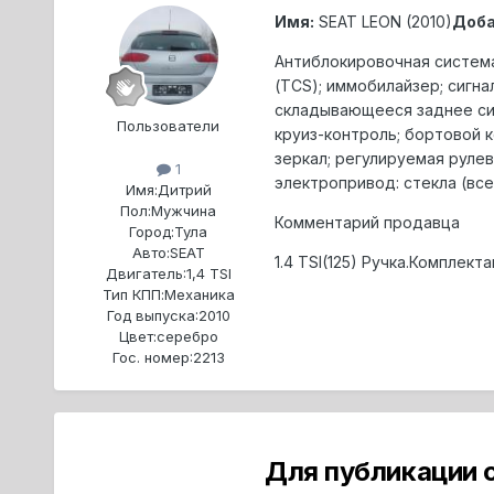
Имя:
SEAT LEON (2010)
Доба
Антиблокировочная система
(TCS); иммобилайзер; сигна
складывающееся заднее сиде
Пользователи
круиз-контроль; бортовой к
зеркал; регулируемая рулева
1
электропривод: стекла (все
Имя:
Дитрий
Пол:
Мужчина
Комментарий продавца
Город:
Тула
Авто:
SEAT
1.4 TSI(125) Ручка.Комплек
Двигатель:
1,4 TSI
Тип КПП:
Механика
Год выпуска:
2010
Цвет:
серебро
Гос. номер:
2213
Для публикации 