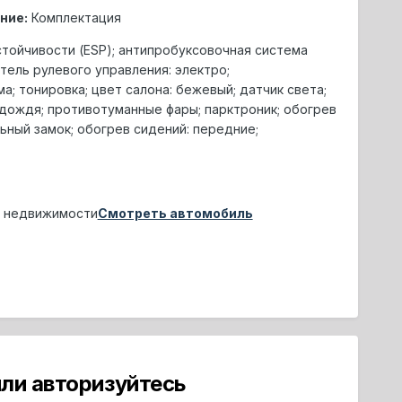
ние:
Комплектация
стойчивости (ESP); антипробуксовочная система
итель рулевого управления: электро;
а; тонировка; цвет салона: бежевый; датчик света;
к дождя; противотуманные фары; парктроник; обогрев
альный замок; обогрев сидений: передние;
ой недвижимости
Смотреть автомобиль
ли авторизуйтесь