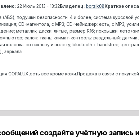
влено:
22 Июль 2013 - 13:32
Владелец:
borzik08
Краткое описа
 (ABS); подушки безопасности: 4 и более; система курсовой у
лизация; CD-магнитола, с MP3; CD-чейнджер: есть, с MP3; усил
ние; металлик; диски: литые, размер R16; покрышки: лето+зим
омпьютер; салон: ткань; климат-контроль: раздельный; датчи
я колонка: по наклону и вылету; bluetooth + handsfree; центр
), зеркала
тация COPALUX,есть все кроме кожи.Продажа в связи с покупк
сообщений создайте учётную запись и