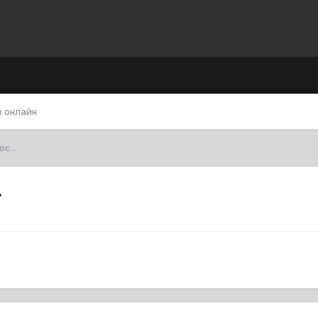
 онлайн
с...
.