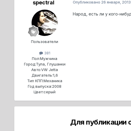
spectral
Опубликовано
26 января, 2013
Народ, есть ли у кого-нибу
Пользователи
381
Пол:
Мужчина
Город:
Тула, Глушанки
Авто:
VW Jetta
Двигатель:
1,6
Тип КПП:
Механика
Год выпуска:
2008
Цвет:
серый
Для публикации 